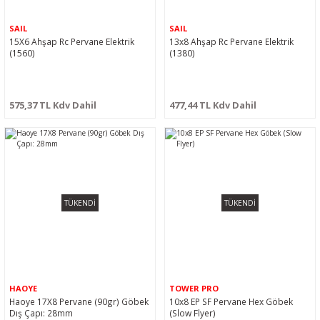
SAIL
SAIL
15X6 Ahşap Rc Pervane Elektrik
13x8 Ahşap Rc Pervane Elektrik
(1560)
(1380)
575,37 TL Kdv Dahil
477,44 TL Kdv Dahil
TÜKENDİ
TÜKENDİ
HAOYE
TOWER PRO
Haoye 17X8 Pervane (90gr) Göbek
10x8 EP SF Pervane Hex Göbek
Dış Çapı: 28mm
(Slow Flyer)