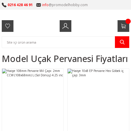
0216 428 46 91
info
@promodelhobby.com
Model Uçak Pervanesi Fiyatları