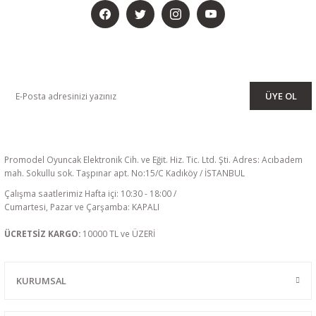
KAMPANYA VE DUYURULARIMIZI ALMAK İÇİN BÜLTENİMİZE ÜYE
OLUN
ÜYE OL
Promodel Oyuncak Elektronik Cih. ve Eğit. Hiz. Tic. Ltd. Şti. Adres: Acıbadem
mah. Sokullu sok. Taşpınar apt. No:15/C Kadıköy / İSTANBUL
Çalışma saatlerimiz Hafta içi: 10:30 - 18:00 /
Cumartesi, Pazar ve Çarşamba: KAPALI
ÜCRETSİZ KARGO:
10000 TL ve ÜZERİ
KURUMSAL