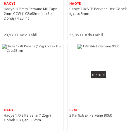
HAOYE
HAOYE
Haoye 108mm Pervane Mil Çapı:
Haoye 10x8 EP Pervane Hex Göbek
2mm CCW (108x68mm) L (Sol
iç çap: 3mm
Dönüş) 4.25 inc
23,57 TL Kdv Dahil
55,35 TL Kdv Dahil
TÜKENDİ
HAOYE
PRM
Haoye 17X8 Pervane (125gr)
3 Pal 9x6 EP Pervane 9060
Göbek Dış Çapı:38mm