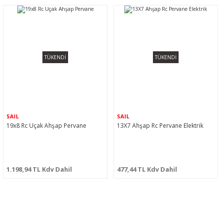
TÜKENDİ
TÜKENDİ
SAIL
SAIL
19x8 Rc Uçak Ahşap Pervane
13X7 Ahşap Rc Pervane Elektrik
1.198,94 TL Kdv Dahil
477,44 TL Kdv Dahil
BİZİ SOSYALMEDYADA DA TAKİP EDİN