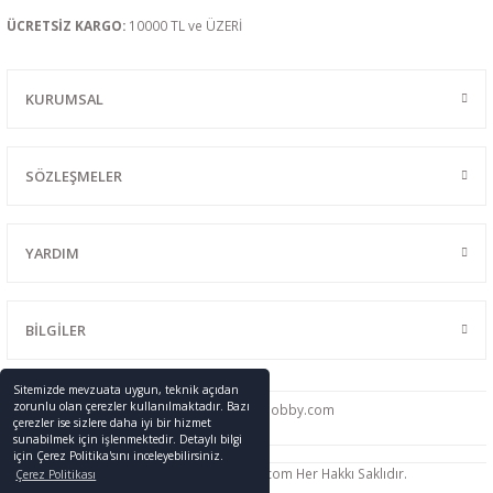
ÜCRETSİZ KARGO:
10000 TL ve ÜZERİ
KURUMSAL
SÖZLEŞMELER
YARDIM
BİLGİLER
Sitemizde mevzuata uygun, teknik açıdan
zorunlu olan çerezler kullanılmaktadır. Bazı
0216 428 46 91
info
@promodelhobby.com
çerezler ise sizlere daha iyi bir hizmet
sunabilmek için işlenmektedir. Detaylı bilgi
için Çerez Politika'sını inceleyebilirsiniz.
Telif Hakkı © 2005-2023 promodelhobby.com Her Hakkı Saklıdır.
Çerez Politikası