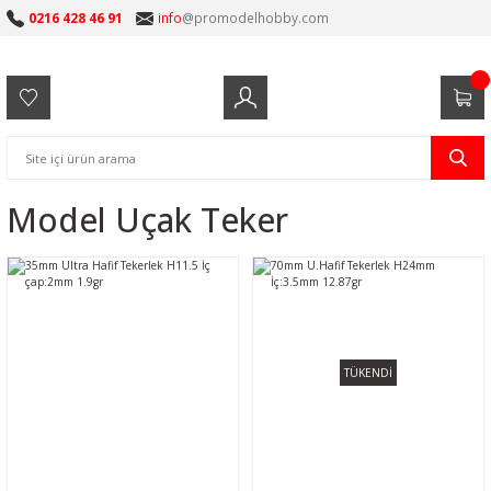
0216 428 46 91
info
@promodelhobby.com
Model Uçak Teker
TÜKENDİ