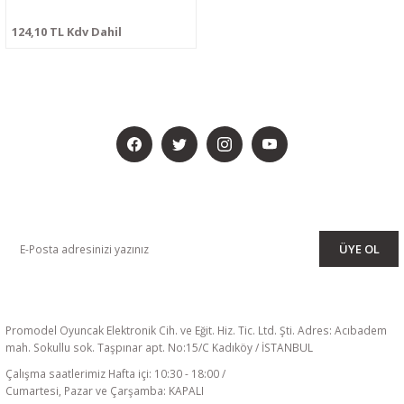
124,10 TL Kdv Dahil
BİZİ SOSYALMEDYADA DA TAKİP EDİN
KAMPANYA VE DUYURULARIMIZI ALMAK İÇİN BÜLTENİMİZE ÜYE
OLUN
ÜYE OL
Promodel Oyuncak Elektronik Cih. ve Eğit. Hiz. Tic. Ltd. Şti. Adres: Acıbadem
mah. Sokullu sok. Taşpınar apt. No:15/C Kadıköy / İSTANBUL
Çalışma saatlerimiz Hafta içi: 10:30 - 18:00 /
Cumartesi, Pazar ve Çarşamba: KAPALI