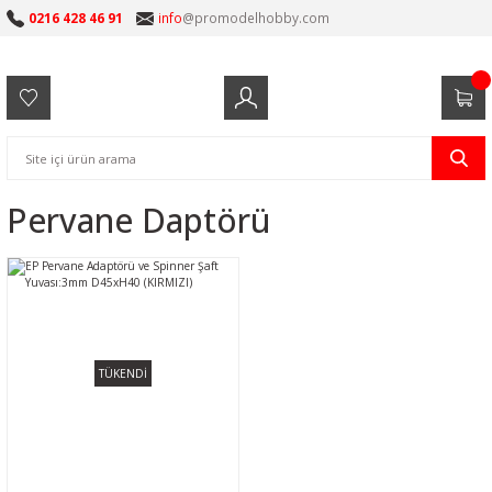
0216 428 46 91
info
@promodelhobby.com
Pervane Daptörü
TÜKENDİ