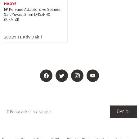
HAOYE
EP Pervane Adaptörü ve Spinner
Şaft Yuvası:3mm D45xH40
(KIRMIZI)
203,21 TL Kdv Dahil
BİZİ SOSYALMEDYADA DA TAKİP EDİN
KAMPANYA VE DUYURULARIMIZI ALMAK İÇİN BÜLTENİMİZE ÜYE
OLUN
ÜYE OL