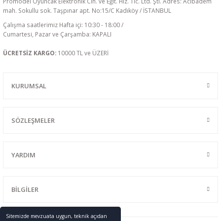
Promodel Oyuncak Elektronik Cih. ve Eğit. Hiz. Tic. Ltd. Şti. Adres: Acıbadem
mah. Sokullu sok. Taşpınar apt. No:15/C Kadıköy / İSTANBUL
Çalışma saatlerimiz Hafta içi: 10:30 - 18:00 /
Cumartesi, Pazar ve Çarşamba: KAPALI
ÜCRETSİZ KARGO:
10000 TL ve ÜZERİ
KURUMSAL
SÖZLEŞMELER
YARDIM
BİLGİLER
Sitemizde mevzuata uygun, teknik açıdan