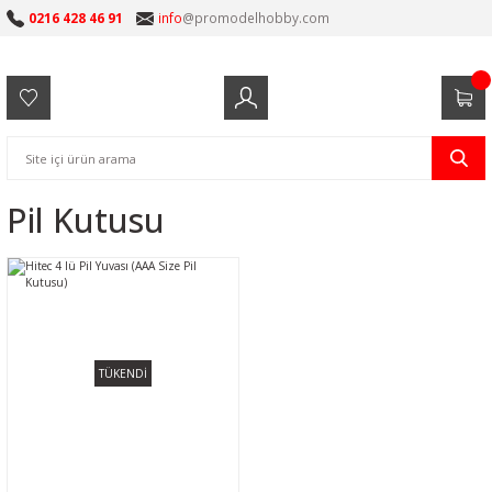
0216 428 46 91
info
@promodelhobby.com
Pil Kutusu
TÜKENDİ