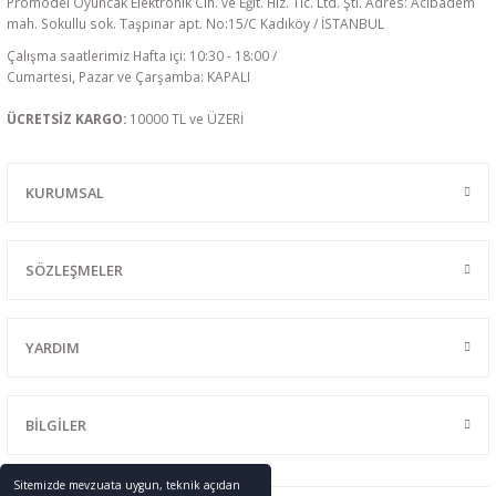
Promodel Oyuncak Elektronik Cih. ve Eğit. Hiz. Tic. Ltd. Şti. Adres: Acıbadem
mah. Sokullu sok. Taşpınar apt. No:15/C Kadıköy / İSTANBUL
Çalışma saatlerimiz Hafta içi: 10:30 - 18:00 /
Cumartesi, Pazar ve Çarşamba: KAPALI
ÜCRETSİZ KARGO:
10000 TL ve ÜZERİ
KURUMSAL
SÖZLEŞMELER
YARDIM
BİLGİLER
Sitemizde mevzuata uygun, teknik açıdan