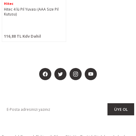
Hitec
Hitec 4 lü Pil Yuvası (AAA Size Pil
Kutusu)
116,88 TL Kdv Dahil
BİZİ SOSYALMEDYADA DA TAKİP EDİN
KAMPANYA VE DUYURULARIMIZI ALMAK İÇİN BÜLTENİMİZE ÜYE
OLUN
ÜYE OL