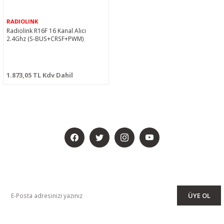
RADIOLINK
Radiolink R16F 16 Kanal Alıcı
2.4Ghz (S-BUS+CRSF+PWM)
1.873,05 TL Kdv Dahil
BİZİ SOSYALMEDYADA DA TAKİP EDİN
KAMPANYA VE DUYURULARIMIZI ALMAK İÇİN BÜLTENİMİZE ÜYE
OLUN
ÜYE OL