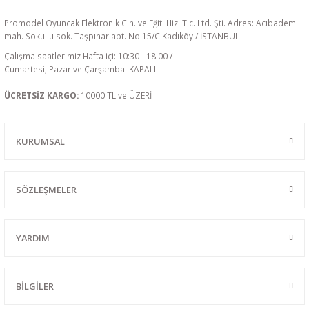
Promodel Oyuncak Elektronik Cih. ve Eğit. Hiz. Tic. Ltd. Şti. Adres: Acıbadem
mah. Sokullu sok. Taşpınar apt. No:15/C Kadıköy / İSTANBUL
Çalışma saatlerimiz Hafta içi: 10:30 - 18:00 /
Cumartesi, Pazar ve Çarşamba: KAPALI
ÜCRETSİZ KARGO:
10000 TL ve ÜZERİ
KURUMSAL
SÖZLEŞMELER
YARDIM
BİLGİLER