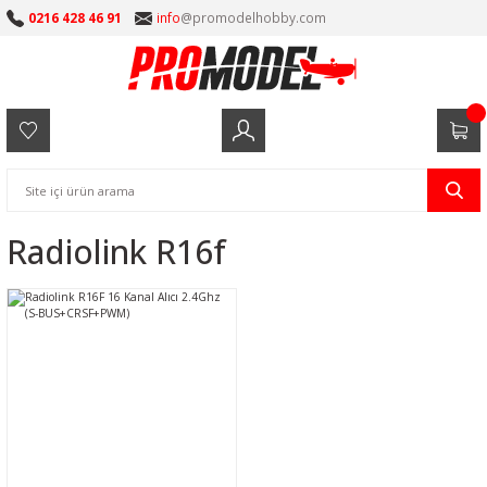
0216 428 46 91
info
@promodelhobby.com
Radiolink R16f