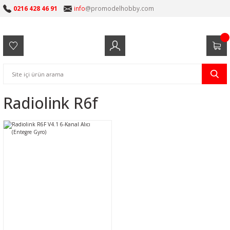
0216 428 46 91
info
@promodelhobby.com
Radiolink R6f