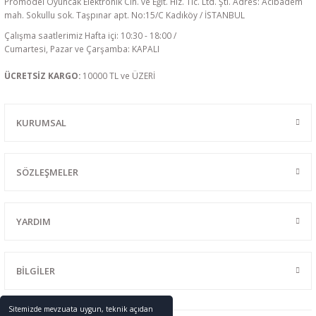
Promodel Oyuncak Elektronik Cih. ve Eğit. Hiz. Tic. Ltd. Şti. Adres: Acıbadem
mah. Sokullu sok. Taşpınar apt. No:15/C Kadıköy / İSTANBUL
Çalışma saatlerimiz Hafta içi: 10:30 - 18:00 /
Cumartesi, Pazar ve Çarşamba: KAPALI
ÜCRETSİZ KARGO:
10000 TL ve ÜZERİ
KURUMSAL
SÖZLEŞMELER
YARDIM
BİLGİLER
Sitemizde mevzuata uygun, teknik açıdan