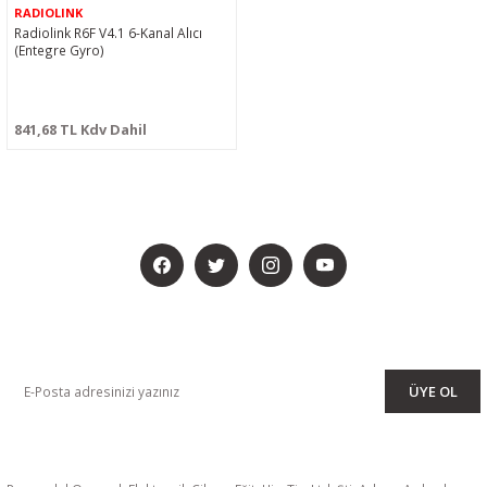
RADIOLINK
Radiolink R6F V4.1 6-Kanal Alıcı
(Entegre Gyro)
841,68 TL Kdv Dahil
BİZİ SOSYALMEDYADA DA TAKİP EDİN
KAMPANYA VE DUYURULARIMIZI ALMAK İÇİN BÜLTENİMİZE ÜYE
OLUN
ÜYE OL