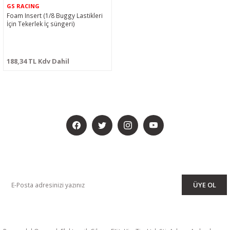
GS RACING
Foam Insert (1/8 Buggy Lastikleri
İçin Tekerlek İç süngeri)
188,34 TL Kdv Dahil
BİZİ SOSYALMEDYADA DA TAKİP EDİN
KAMPANYA VE DUYURULARIMIZI ALMAK İÇİN BÜLTENİMİZE ÜYE
OLUN
ÜYE OL