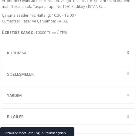
Promodel Oyuncak Elektronik Cih. ve Eğit. Hiz. Tic. Ltd. Şti. Adres: Acıbadem
mah. Sokullu sok. Taşpınar apt. No:15/C Kadıköy / İSTANBUL
Çalışma saatlerimiz Hafta içi: 10:30 - 18:00 /
Cumartesi, Pazar ve Çarşamba: KAPALI
ÜCRETSİZ KARGO:
10000 TL ve ÜZERİ
KURUMSAL
SÖZLEŞMELER
YARDIM
BİLGİLER
Sitemizde mevzuata uygun, teknik açıdan