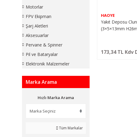
Motorlar
HAOYE
FPV Ekipman
Yakıt Deposu Clun
Şarj Aletleri
(3×5×13mm H26mm
(1 Adet)
Aksesuarlar
Pervane & Spinner
173,34 TL Kdv 
Pil ve Bataryalar
Elektronik Malzemeler
Marka Arama
Hızlı Marka Arama
Tüm Markalar