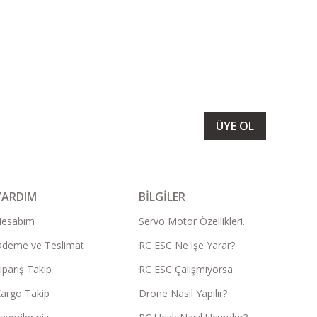
LARIMIZI ALMAK İÇİN BÜLTENİMİZE ÜYE OLUN
ÜYE OL
YARDIM
BİLGİLER
Hesabım
Servo Motor Özellikleri.
deme ve Teslimat
RC ESC Ne işe Yarar?
ipariş Takip
RC ESC Çalışmıyorsa.
argo Takip
Drone Nasıl Yapılır?