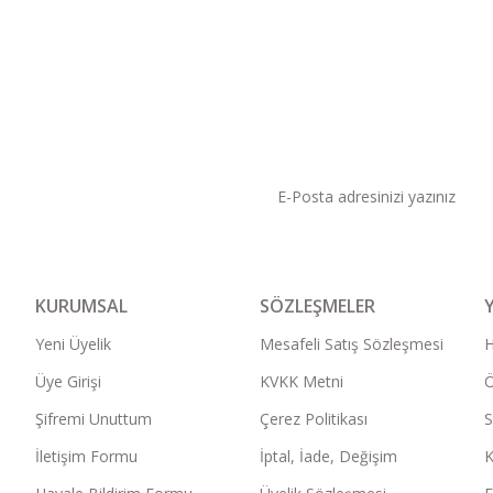
KAMPANYA VE DUYURU
KURUMSAL
SÖZLEŞMELER
Yeni Üyelik
Mesafeli Satış Sözleşmesi
Üye Girişi
KVKK Metni
Ö
Şifremi Unuttum
Çerez Politikası
S
İletişim Formu
İptal, İade, Değişim
K