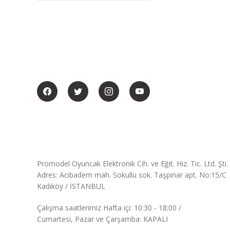
BİZİ SOSYALMEDYADA DA TAKİP EDİN
Promodel Oyuncak Elektronik Cih. ve Eğit. Hiz. Tic. Ltd. Şti.
Adres: Acıbadem mah. Sokullu sok. Taşpınar apt. No:15/C
Kadıköy / İSTANBUL
Çalışma saatlerimiz Hafta içi: 10:30 - 18:00 /
Cumartesi, Pazar ve Çarşamba: KAPALI