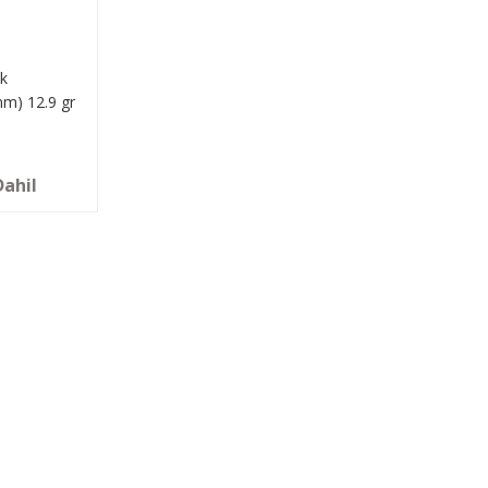
k
) 12.9 gr
Dahil