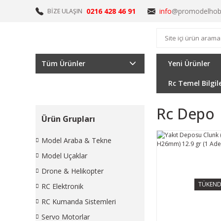
0216 428 46 91
info
@promodelhob
BİZE ULAŞIN
Tüm Ürünler
Yeni Ürünler
Rc Temel Bilgil
Rc Depo
Ürün Grupları
Model Araba & Tekne
Model Uçaklar
Drone & Helikopter
TÜKEND
RC Elektronik
RC Kumanda Sistemleri
Servo Motorlar