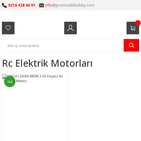
0216 428 46 91
info
@promodelhobby.com
Rc Elektrik Motorları
%8