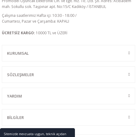
Promodel Oyuncak Elektronik Cih. ve Eğit. Hiz. Tic. Ltd. Şti. Adres: Acıbadem
mah. Sokullu sok. Taşpınar apt. No:15/C Kadıköy / İSTANBUL
Çalışma saatlerimiz Hafta içi: 10:30 - 18:00 /
Cumartesi, Pazar ve Çarşamba: KAPALI
ÜCRETSİZ KARGO:
10000 TL ve ÜZERİ
KURUMSAL
SÖZLEŞMELER
YARDIM
BİLGİLER
Sitemizde mevzuata uygun, teknik açıdan