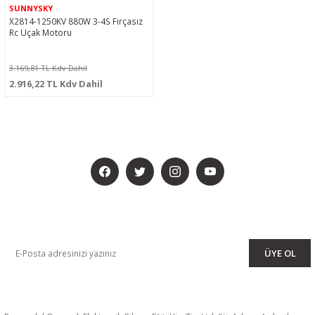
SUNNYSKY
X2814-1250KV 880W 3-4S Fırçasız
Rc Uçak Motoru
3.169,81 TL Kdv Dahil
2.916,22 TL Kdv Dahil
BİZİ SOSYALMEDYADA DA TAKİP EDİN
KAMPANYA VE DUYURULARIMIZI ALMAK İÇİN BÜLTENİMİZE ÜYE
OLUN
ÜYE OL