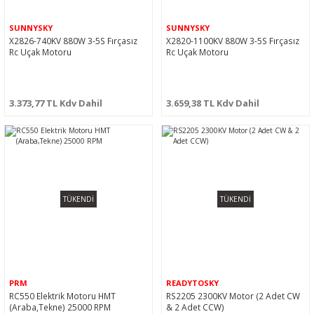
SUNNYSKY
SUNNYSKY
X2826-740KV 880W 3-5S Fırçasız
X2820-1100KV 880W 3-5S Fırçasız
Rc Uçak Motoru
Rc Uçak Motoru
3.373,77 TL Kdv Dahil
3.659,38 TL Kdv Dahil
TÜKENDİ
TÜKENDİ
PRM
READYTOSKY
RC550 Elektrik Motoru HMT
RS2205 2300KV Motor (2 Adet CW
(Araba,Tekne) 25000 RPM
& 2 Adet CCW)