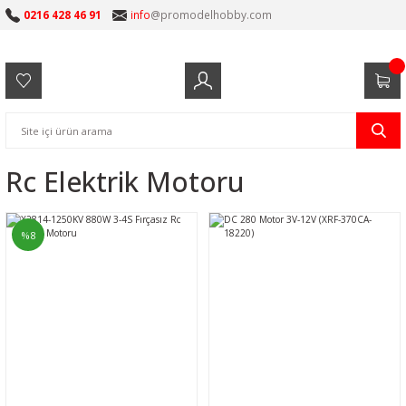
0216 428 46 91
info
@promodelhobby.com
Rc Elektrik Motoru
%8