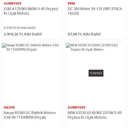
SUNNYSKY
PRM
X2814-1250KV 880W 3-4S Fırçasız
DC 280 Motor 3V-12V (XRF-370CA-
Rc Uçak Motoru
18220)
3.173,10 TL Kdv Dahil
2.919,26 TL Kdv Dahil
67,89 TL Kdv Dahil
TÜKENDİ
HAOYE
SUNNYSKY
Haoye RS380 DC Elektrik Motoru
NEW X3530 V3 650KV 2310W 5-6S
3.6V-9V 11500RPM (Fırçalı)
Fırçasız Rc Uçak Motoru