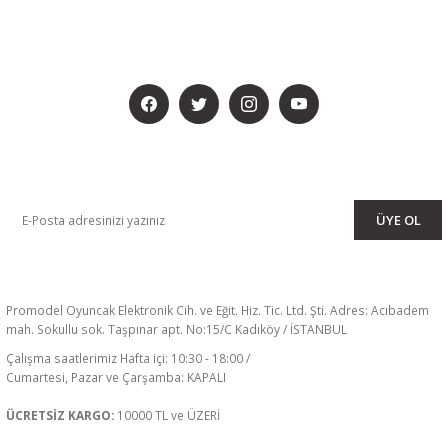
BİZİ SOSYALMEDYADA DA TAKİP EDİN
KAMPANYA VE DUYURULARIMIZI ALMAK İÇİN BÜLTENİMİZE ÜYE
OLUN
ÜYE OL
Promodel Oyuncak Elektronik Cih. ve Eğit. Hiz. Tic. Ltd. Şti. Adres: Acıbadem
mah. Sokullu sok. Taşpınar apt. No:15/C Kadıköy / İSTANBUL
Çalışma saatlerimiz Hafta içi: 10:30 - 18:00 /
Cumartesi, Pazar ve Çarşamba: KAPALI
ÜCRETSİZ KARGO:
10000 TL ve ÜZERİ