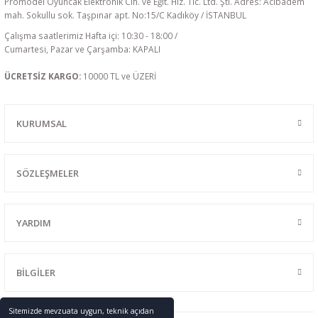
Promodel Oyuncak Elektronik Cih. ve Eğit. Hiz. Tic. Ltd. Şti. Adres: Acıbadem
mah. Sokullu sok. Taşpınar apt. No:15/C Kadıköy / İSTANBUL
Çalışma saatlerimiz Hafta içi: 10:30 - 18:00 /
Cumartesi, Pazar ve Çarşamba: KAPALI
ÜCRETSİZ KARGO:
10000 TL ve ÜZERİ
KURUMSAL
SÖZLEŞMELER
YARDIM
BİLGİLER
Sitemizde mevzuata uygun, teknik açıdan