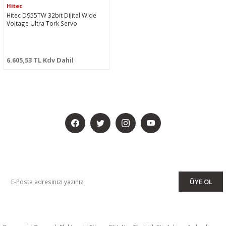
Hitec
Hitec D955TW 32bit Dijital Wide
Voltage Ultra Tork Servo
6.605,53 TL Kdv Dahil
BİZİ SOSYALMEDYADA DA TAKİP EDİN
KAMPANYA VE DUYURULARIMIZI ALMAK İÇİN BÜLTENİMİZE ÜYE
OLUN
ÜYE OL