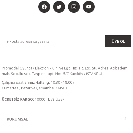
KAMPANYA VE DUYURULARIMIZI ALMAK İÇİN BÜLTENİMİZE ÜYE
OLUN
ÜYE OL
Promodel Oyuncak Elektronik Cih. ve Eğit. Hiz. Tic. Ltd. Şti. Adres: Acıbadem
mah. Sokullu sok. Taşpınar apt. No:15/C Kadıköy / İSTANBUL
Çalışma saatlerimiz Hafta içi: 10:30 - 18:00 /
Cumartesi, Pazar ve Çarşamba: KAPALI
ÜCRETSİZ KARGO:
10000 TL ve ÜZERİ
KURUMSAL