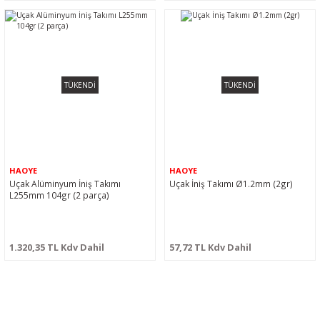
TÜKENDİ
TÜKENDİ
HAOYE
HAOYE
Uçak Alüminyum İniş Takımı
Uçak İniş Takımı Ø1.2mm (2gr)
L255mm 104gr (2 parça)
1.320,35 TL Kdv Dahil
57,72 TL Kdv Dahil
BİZİ SOSYALMEDYADA DA TAKİP EDİN