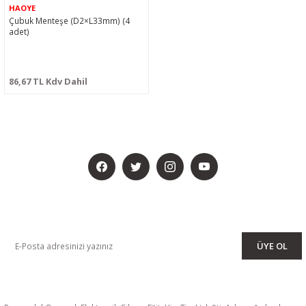
HAOYE
Çubuk Menteşe (D2×L33mm) (4
adet)
86,67 TL Kdv Dahil
BİZİ SOSYALMEDYADA DA TAKİP EDİN
KAMPANYA VE DUYURULARIMIZI ALMAK İÇİN BÜLTENİMİZE ÜYE
OLUN
ÜYE OL