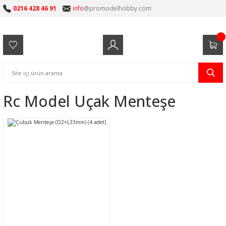
0216 428 46 91
info
@promodelhobby.com
Rc Model Uçak Menteşe