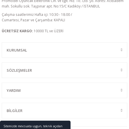
Promodel Oyuncak Elektronik Cih. ve Eğit. Hiz. Tic. Ltd. Şti. Adres: Acıbadem
mah. Sokullu sok. Taşpınar apt. No:15/C Kadıköy / İSTANBUL
Çalışma saatlerimiz Hafta içi: 10:30 - 18:00 /
Cumartesi, Pazar ve Çarşamba: KAPALI
ÜCRETSİZ KARGO:
10000 TL ve ÜZERİ
KURUMSAL
SÖZLEŞMELER
YARDIM
BİLGİLER
Sitemizde mevzuata uygun, teknik açıdan