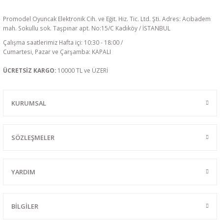
Promodel Oyuncak Elektronik Cih. ve Eğit. Hiz. Tic. Ltd. Şti. Adres: Acıbadem
mah. Sokullu sok. Taşpınar apt. No:15/C Kadıköy / İSTANBUL
Çalışma saatlerimiz Hafta içi: 10:30 - 18:00 /
Cumartesi, Pazar ve Çarşamba: KAPALI
ÜCRETSİZ KARGO:
10000 TL ve ÜZERİ
KURUMSAL
SÖZLEŞMELER
YARDIM
BİLGİLER