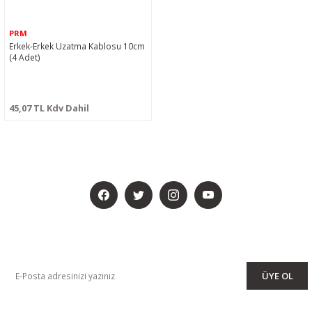
PRM
Erkek-Erkek Uzatma Kablosu 10cm
(4 Adet)
45,07 TL Kdv Dahil
BİZİ SOSYALMEDYADA DA TAKİP EDİN
KAMPANYA VE DUYURULARIMIZI ALMAK İÇİN BÜLTENİMİZE ÜYE
OLUN
ÜYE OL