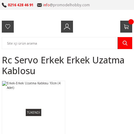
0216 428 46 91
info
@promodelhobby.com
Rc Servo Erkek Erkek Uzatma
Kablosu
TÜKENDİ