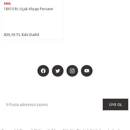
SAIL
18X10 Rc Uçak Ahşap Pervane
825,10 TL Kdv Dahil
BİZİ SOSYALMEDYADA DA TAKİP EDİN
KAMPANYA VE DUYURULARIMIZI ALMAK İÇİN BÜLTENİMİZE ÜYE
OLUN
ÜYE OL