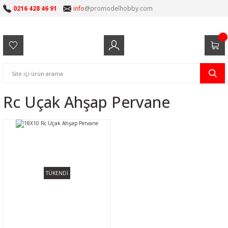
0216 428 46 91
info
@promodelhobby.com
Rc Uçak Ahşap Pervane
TÜKENDİ