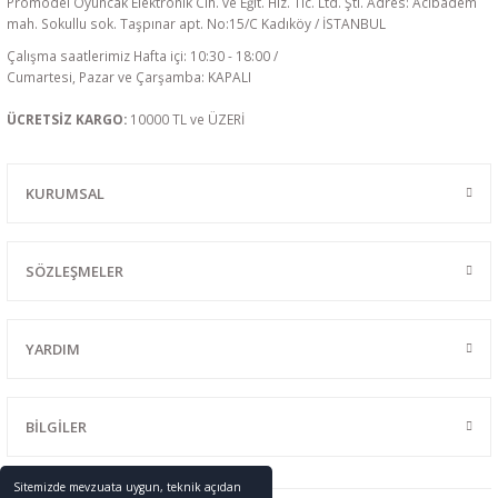
Promodel Oyuncak Elektronik Cih. ve Eğit. Hiz. Tic. Ltd. Şti. Adres: Acıbadem
mah. Sokullu sok. Taşpınar apt. No:15/C Kadıköy / İSTANBUL
Çalışma saatlerimiz Hafta içi: 10:30 - 18:00 /
Cumartesi, Pazar ve Çarşamba: KAPALI
ÜCRETSİZ KARGO:
10000 TL ve ÜZERİ
KURUMSAL
SÖZLEŞMELER
YARDIM
BİLGİLER
Sitemizde mevzuata uygun, teknik açıdan