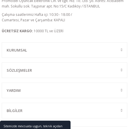
Promodel Oyuncak Elektronik Cih. ve Eğit. Hiz. Tic. Ltd. Şti. Adres: Acıbadem
mah. Sokullu sok. Taşpınar apt. No:15/C Kadıköy / İSTANBUL
Çalışma saatlerimiz Hafta içi: 10:30 - 18:00 /
Cumartesi, Pazar ve Çarşamba: KAPALI
ÜCRETSİZ KARGO:
10000 TL ve ÜZERİ
KURUMSAL
SÖZLEŞMELER
YARDIM
BİLGİLER
Sitemizde mevzuata uygun, teknik açıdan