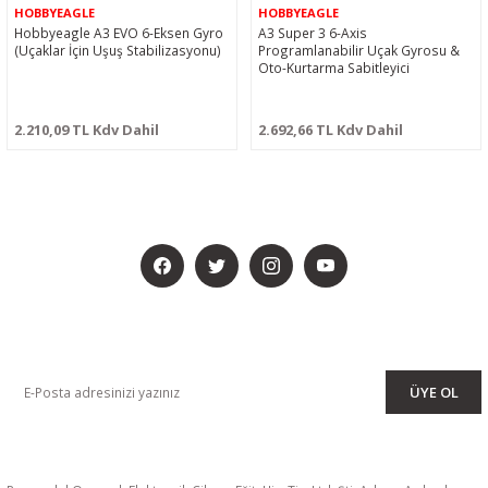
HOBBYEAGLE
HOBBYEAGLE
Hobbyeagle A3 EVO 6-Eksen Gyro
A3 Super 3 6-Axis
(Uçaklar İçin Uşuş Stabilizasyonu)
Programlanabilir Uçak Gyrosu &
Oto-Kurtarma Sabitleyici
2.210,09 TL Kdv Dahil
2.692,66 TL Kdv Dahil
BİZİ SOSYALMEDYADA DA TAKİP EDİN
KAMPANYA VE DUYURULARIMIZI ALMAK İÇİN BÜLTENİMİZE ÜYE
OLUN
ÜYE OL