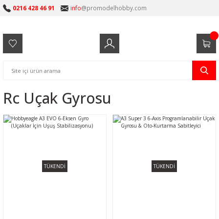
0216 428 46 91
info
@promodelhobby.com
Rc Uçak Gyrosu
TÜKENDİ
TÜKENDİ