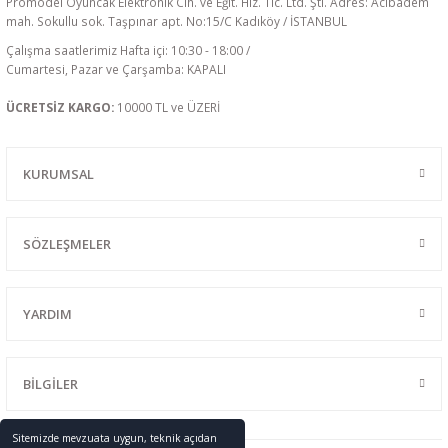
Promodel Oyuncak Elektronik Cih. ve Eğit. Hiz. Tic. Ltd. Şti. Adres: Acıbadem
mah. Sokullu sok. Taşpınar apt. No:15/C Kadıköy / İSTANBUL
Çalışma saatlerimiz Hafta içi: 10:30 - 18:00 /
Cumartesi, Pazar ve Çarşamba: KAPALI
ÜCRETSİZ KARGO:
10000 TL ve ÜZERİ
KURUMSAL
SÖZLEŞMELER
YARDIM
BİLGİLER
Sitemizde mevzuata uygun, teknik açıdan