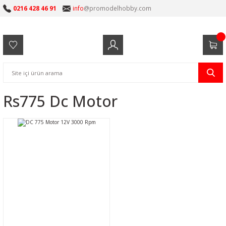
0216 428 46 91
info
@promodelhobby.com
Rs775 Dc Motor