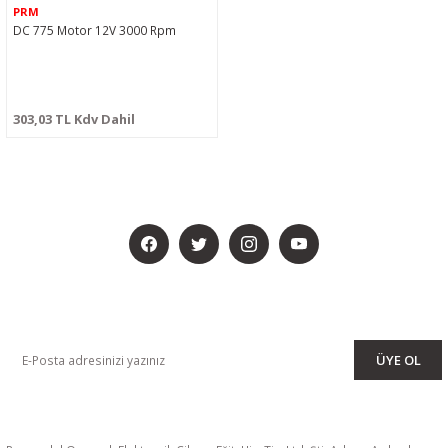
PRM
DC 775 Motor 12V 3000 Rpm
303,03 TL Kdv Dahil
BİZİ SOSYALMEDYADA DA TAKİP EDİN
KAMPANYA VE DUYURULARIMIZI ALMAK İÇİN BÜLTENİMİZE ÜYE
OLUN
ÜYE OL