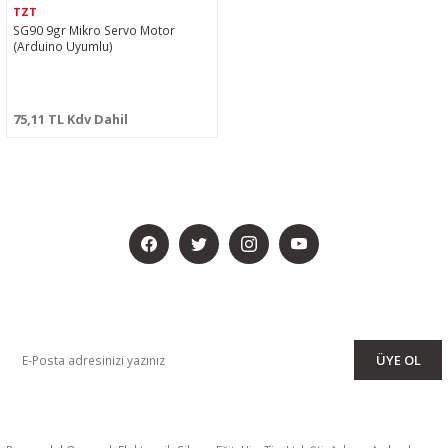
TZT
SG90 9gr Mikro Servo Motor
(Arduino Uyumlu)
75,11 TL Kdv Dahil
BİZİ SOSYALMEDYADA DA TAKİP EDİN
KAMPANYA VE DUYURULARIMIZI ALMAK İÇİN BÜLTENİMİZE ÜYE
OLUN
ÜYE OL