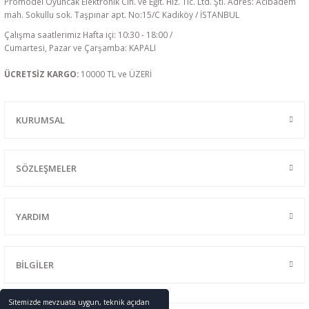
Promodel Oyuncak Elektronik Cih. ve Eğit. Hiz. Tic. Ltd. Şti. Adres: Acıbadem
mah. Sokullu sok. Taşpınar apt. No:15/C Kadıköy / İSTANBUL
Çalışma saatlerimiz Hafta içi: 10:30 - 18:00 /
Cumartesi, Pazar ve Çarşamba: KAPALI
ÜCRETSİZ KARGO:
10000 TL ve ÜZERİ
KURUMSAL
SÖZLEŞMELER
YARDIM
BİLGİLER
Sitemizde mevzuata uygun, teknik açıdan