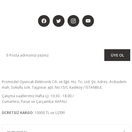
BİZİ SOSYALMEDYADA DA TAKİP EDİN
KAMPANYA VE DUYURULARIMIZI ALMAK İÇİN BÜLTENİMİZE ÜYE
OLUN
ÜYE OL
Promodel Oyuncak Elektronik Cih. ve Eğit. Hiz. Tic. Ltd. Şti. Adres: Acıbadem
mah. Sokullu sok. Taşpınar apt. No:15/C Kadıköy / İSTANBUL
Çalışma saatlerimiz Hafta içi: 10:30 - 18:00 /
Cumartesi, Pazar ve Çarşamba: KAPALI
ÜCRETSİZ KARGO:
10000 TL ve ÜZERİ