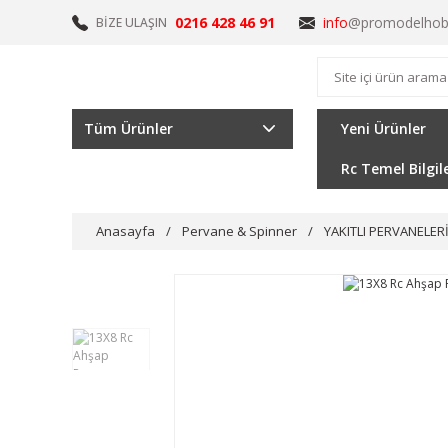
0216 428 46 91
info
@promodelhob
BİZE ULAŞIN
Tüm Ürünler
Yeni Ürünler
Rc Temel Bilgil
Anasayfa
Pervane & Spinner
YAKITLI PERVANELER