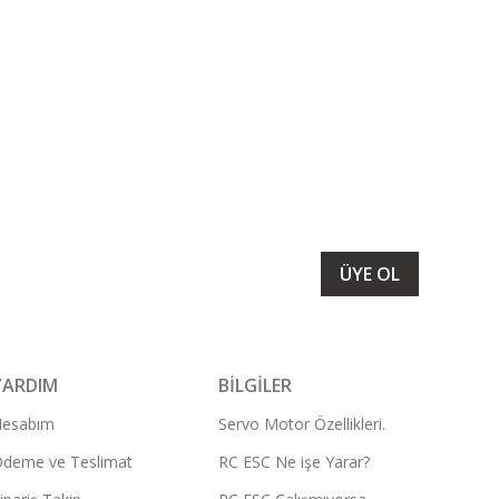
LARIMIZI ALMAK İÇİN BÜLTENİMİZE ÜYE OLUN
ÜYE OL
YARDIM
BİLGİLER
Hesabım
Servo Motor Özellikleri.
deme ve Teslimat
RC ESC Ne işe Yarar?