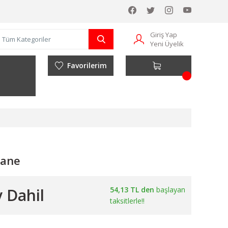
Giriş Yap
Yeni Üyelik
Favorilerim
vane
 Dahil
54,13 TL den
başlayan
taksitlerle!!