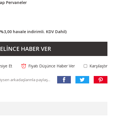
şap Pervaneler
(%3,00 havale indirimli. KDV Dahil)
ELİNCE HABER VER
siye Et
Fiyatı Düşünce Haber Ver
Karşılaştır
ysen arkadaşlarınla paylaş...