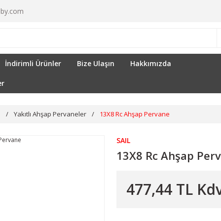
by.com
İndirimli Ürünler
Bize Ulaşın
Hakkımızda
er
İ
Yakıtlı Ahşap Pervaneler
13X8 Rc Ahşap Pervane
SAIL
13X8 Rc Ahşap Per
477,44 TL Kdv