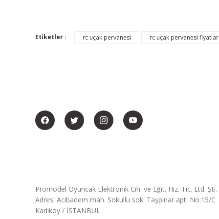
Etiketler :
rc uçak pervanesi
rc uçak pervanesi fiyatlar
BİZİ SOSYALMEDYADA DA TAKİP EDİN
Promodel Oyuncak Elektronik Cih. ve Eğit. Hiz. Tic. Ltd. Şti.
Adres: Acıbadem mah. Sokullu sok. Taşpınar apt. No:15/C
Kadıköy / İSTANBUL