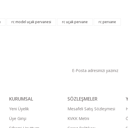
ı
rc model uçak pervanesi
rc uçak pervane
rc pervane
KAMPANYA VE DUYURU
KURUMSAL
SÖZLEŞMELER
Yeni Üyelik
Mesafeli Satış Sözleşmesi
Üye Girişi
KVKK Metni
Ö