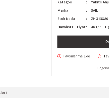
Kategori
Yakıtlı Ah
Marka
SAIL
Stok Kodu
ZHG13X80
Havale/EFT Fiyat
463,11 TL 
G
Tav
Beğendi
leri