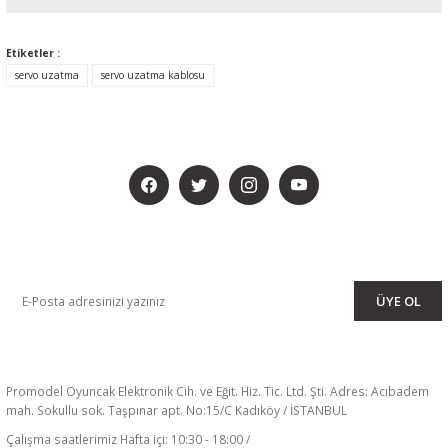
Etiketler :
servo uzatma
servo uzatma kablosu
BİZİ SOSYALMEDYADA DA TAKİP EDİN
KAMPANYA VE DUYURULARIMIZI ALMAK İÇİN BÜLTENİMİZE ÜYE
OLUN
ÜYE OL
Promodel Oyuncak Elektronik Cih. ve Eğit. Hiz. Tic. Ltd. Şti. Adres: Acıbadem
mah. Sokullu sok. Taşpınar apt. No:15/C Kadıköy / İSTANBUL
Çalışma saatlerimiz Hafta içi: 10:30 - 18:00 /