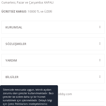
Cumartesi, Pazar ve Çarşamba: KAPALI
ÜCRETSİZ KARGO:
10000 TL ve ÜZERİ
KURUMSAL
SÖZLEŞMELER
YARDIM
BİLGİLER
Sitemizde mevzuata uygun, teknik açıdan
zorunlu olan çerezler kullanılmaktadır. Bazı
0216 428 46 91
info
@promodelhobby.com
çerezler ise sizlere daha iyi bir hizmet
sunabilmek için işlenmektedir. Detaylı bilgi
için Çerez Politika'sını inceleyebilirsiniz.