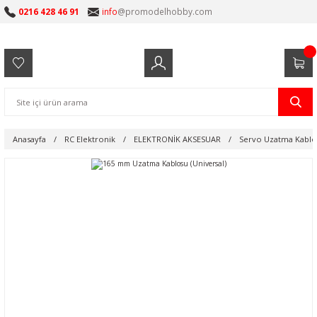
0216 428 46 91
info
@promodelhobby.com
Anasayfa
RC Elektronik
ELEKTRONİK AKSESUAR
Servo Uzatma Kablol