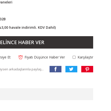
aneleri
02B
%3,00 havale indirimli. KDV Dahil)
ELİNCE HABER VER
siye Et
Fiyatı Düşünce Haber Ver
Karşılaştır
ysen arkadaşlarınla paylaş...