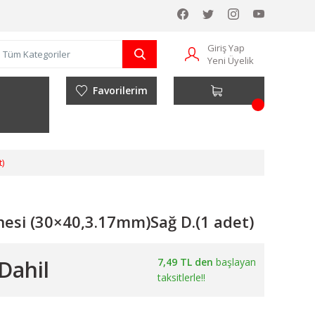
Giriş Yap
Yeni Üyelik
Favorilerim
)
nesi (30×40,3.17mm)Sağ D.(1 adet)
Dahil
7,49 TL den
başlayan
taksitlerle!!