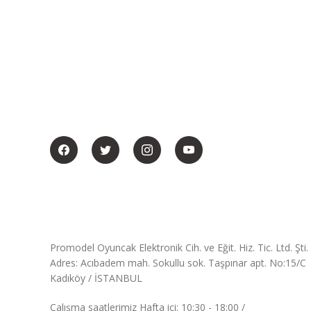
BİZİ SOSYALMEDYADA DA TAKİP EDİN
Promodel Oyuncak Elektronik Cih. ve Eğit. Hiz. Tic. Ltd. Şti.
Adres: Acıbadem mah. Sokullu sok. Taşpınar apt. No:15/C
Kadıköy / İSTANBUL
Çalışma saatlerimiz Hafta içi: 10:30 - 18:00 /