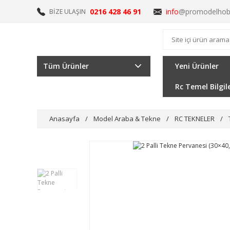
0216 428 46 91
info
@promodelhob
BİZE ULAŞIN
Tüm Ürünler
Yeni Ürünler
Rc Temel Bilgil
Anasayfa
Model Araba & Tekne
RC TEKNELER