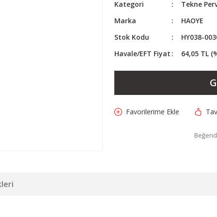
Kategori
Tekne Perv
Marka
HAOYE
Stok Kodu
HY038-003
Havale/EFT Fiyat
64,05 TL (
G
Tav
Beğendi
leri