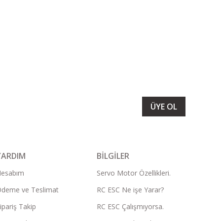
LARIMIZI ALMAK İÇİN BÜLTENİMİZE ÜYE OLUN
ÜYE OL
YARDIM
BİLGİLER
Hesabım
Servo Motor Özellikleri.
deme ve Teslimat
RC ESC Ne işe Yarar?
ipariş Takip
RC ESC Çalışmıyorsa.