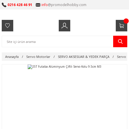
0216 428 46 91
info
@promodelhobby.com
Anasayfa
Servo Motorlar
SERVO AKSESUAR & YEDEK PARÇA
Servo K