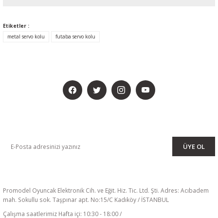
Etiketler :
metal servo kolu
futaba servo kolu
BİZİ SOSYALMEDYADA DA TAKİP EDİN
KAMPANYA VE DUYURULARIMIZI ALMAK İÇİN BÜLTENİMİZE ÜYE
OLUN
ÜYE OL
Promodel Oyuncak Elektronik Cih. ve Eğit. Hiz. Tic. Ltd. Şti. Adres: Acıbadem
mah. Sokullu sok. Taşpınar apt. No:15/C Kadıköy / İSTANBUL
Çalışma saatlerimiz Hafta içi: 10:30 - 18:00 /