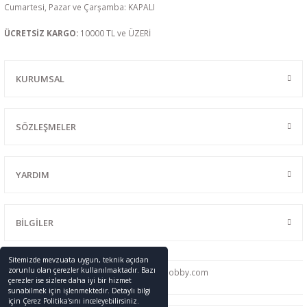
Cumartesi, Pazar ve Çarşamba: KAPALI
ÜCRETSİZ KARGO:
10000 TL ve ÜZERİ
KURUMSAL
SÖZLEŞMELER
YARDIM
BİLGİLER
Sitemizde mevzuata uygun, teknik açıdan
zorunlu olan çerezler kullanılmaktadır. Bazı
0216 428 46 91
info
@promodelhobby.com
çerezler ise sizlere daha iyi bir hizmet
sunabilmek için işlenmektedir. Detaylı bilgi
için Çerez Politika'sını inceleyebilirsiniz.