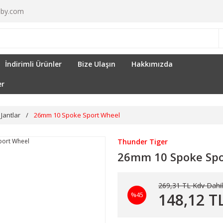
by.com
İndirimli Ürünler
Bize Ulaşın
Hakkımızda
er
Jantlar
26mm 10 Spoke Sport Wheel
Thunder Tiger
26mm 10 Spoke Spo
269,31 TL Kdv Dahil
148,12 T
%45