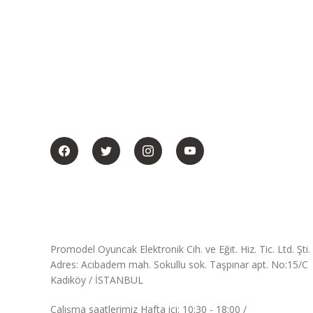
BİZİ SOSYALMEDYADA DA TAKİP EDİN
Promodel Oyuncak Elektronik Cih. ve Eğit. Hiz. Tic. Ltd. Şti.
Adres: Acıbadem mah. Sokullu sok. Taşpınar apt. No:15/C
Kadıköy / İSTANBUL
Çalışma saatlerimiz Hafta içi: 10:30 - 18:00 /