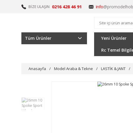
0216 428 46 91
info
@promodelhob
BİZE ULAŞIN
Tüm Ürünler
Yeni Ürünler
Rc Temel Bilgil
Anasayfa
Model Araba & Tekne
LASTİK & JANT