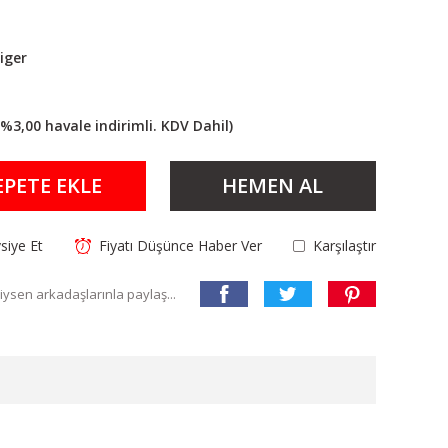
iger
(%3,00 havale indirimli. KDV Dahil)
EPETE EKLE
HEMEN AL
siye Et
Fiyatı Düşünce Haber Ver
Karşılaştır
ysen arkadaşlarınla paylaş...