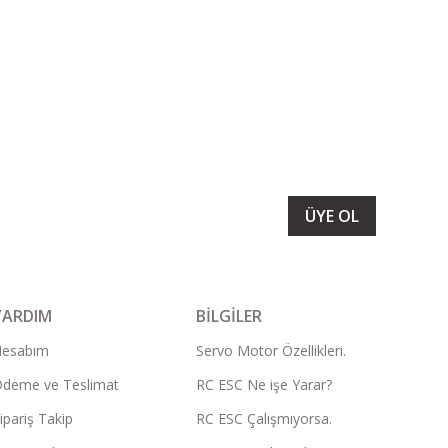
LARIMIZI ALMAK İÇİN BÜLTENİMİZE ÜYE OLUN
ÜYE OL
YARDIM
BİLGİLER
Hesabım
Servo Motor Özellikleri.
deme ve Teslimat
RC ESC Ne işe Yarar?
ipariş Takip
RC ESC Çalışmıyorsa.