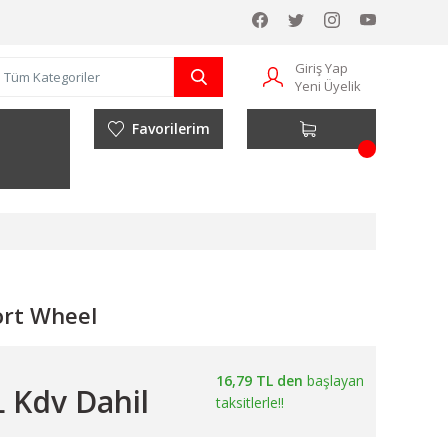
Giriş Yap
Yeni Üyelik
Favorilerim
rt Wheel
16,79 TL den
başlayan
L Kdv Dahil
taksitlerle!!