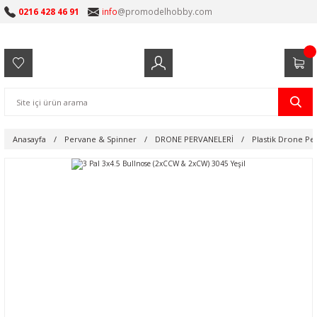
0216 428 46 91
info
@promodelhobby.com
Anasayfa
Pervane & Spinner
DRONE PERVANELERİ
Plastik Drone Pe