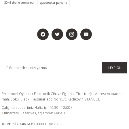
3045 drone pervanesi
quadcopter pervane
BİZİ SOSYALMEDYADA DA TAKİP EDİN
KAMPANYA VE DUYURULARIMIZI ALMAK İÇİN BÜLTENİMİZE ÜYE
OLUN
ÜYE OL
Promodel Oyuncak Elektronik Cih. ve Eğit. Hiz. Tic. Ltd. Şti. Adres: Acıbadem
mah. Sokullu sok. Taşpınar apt. No:15/C Kadıköy / İSTANBUL
Çalışma saatlerimiz Hafta içi: 10:30 - 18:00 /
Cumartesi, Pazar ve Çarşamba: KAPALI
ÜCRETSİZ KARGO:
10000 TL ve ÜZERİ