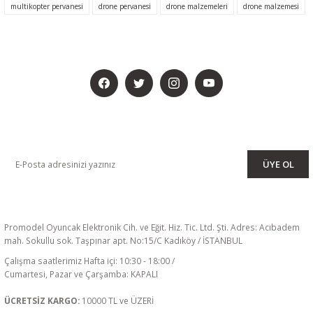
multikopter pervanesi
drone pervanesi
drone malzemeleri
drone malzemesi
BİZİ SOSYALMEDYADA DA TAKİP EDİN
KAMPANYA VE DUYURULARIMIZI ALMAK İÇİN BÜLTENİMİZE ÜYE
OLUN
ÜYE OL
Promodel Oyuncak Elektronik Cih. ve Eğit. Hiz. Tic. Ltd. Şti. Adres: Acıbadem
mah. Sokullu sok. Taşpınar apt. No:15/C Kadıköy / İSTANBUL
Çalışma saatlerimiz Hafta içi: 10:30 - 18:00 /
Cumartesi, Pazar ve Çarşamba: KAPALI
ÜCRETSİZ KARGO:
10000 TL ve ÜZERİ