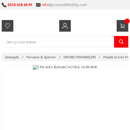
0216 428 46 91
info
@promodelhobby.com
Anasayfa
Pervane & Spinner
DRONE PERVANELERİ
Plastik Drone Pe