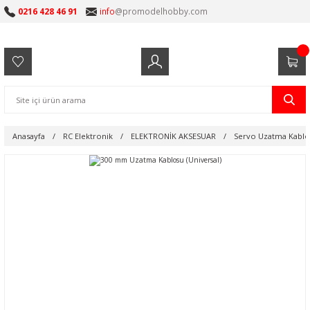
0216 428 46 91
info
@promodelhobby.com
Anasayfa
RC Elektronik
ELEKTRONİK AKSESUAR
Servo Uzatma Kablol