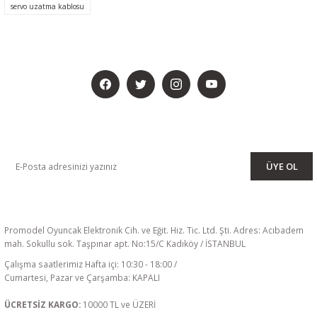
servo uzatma kablosu
BİZİ SOSYALMEDYADA DA TAKİP EDİN
KAMPANYA VE DUYURULARIMIZI ALMAK İÇİN BÜLTENİMİZE ÜYE
OLUN
ÜYE OL
Promodel Oyuncak Elektronik Cih. ve Eğit. Hiz. Tic. Ltd. Şti. Adres: Acıbadem
mah. Sokullu sok. Taşpınar apt. No:15/C Kadıköy / İSTANBUL
Çalışma saatlerimiz Hafta içi: 10:30 - 18:00 /
Cumartesi, Pazar ve Çarşamba: KAPALI
ÜCRETSİZ KARGO:
10000 TL ve ÜZERİ