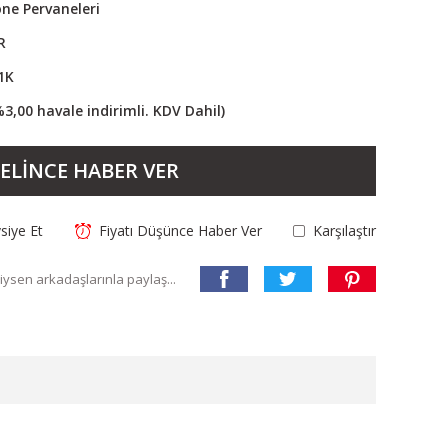
one Pervaneleri
R
1K
%3,00 havale indirimli. KDV Dahil)
ELİNCE HABER VER
siye Et
Fiyatı Düşünce Haber Ver
Karşılaştır
ysen arkadaşlarınla paylaş...