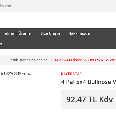
by.com
İndirimli Ürünler
Bize Ulaşın
Hakkımızda
er
İ
Plastik Drone Pervaneleri
4 Pal 5x4 Bullnose V2 (1xCCW & 1xCW) 5
RACERSTAR
4 Pal 5x4 Bullnose 
92,47 TL Kdv 