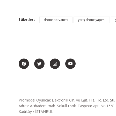
Etiketler :
drone pervanesi
yarış drone yapımı
BİZİ SOSYALMEDYADA DA TAKİP EDİN
Promodel Oyuncak Elektronik Cih. ve Eğit. Hiz. Tic. Ltd. Şti.
Adres: Acıbadem mah. Sokullu sok. Taşpınar apt. No:15/C
Kadıköy / İSTANBUL