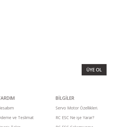
LARIMIZI ALMAK İÇİN BÜLTENİMİZE ÜYE OLUN
ÜYE OL
YARDIM
BİLGİLER
Hesabım
Servo Motor Özellikleri.
deme ve Teslimat
RC ESC Ne işe Yarar?