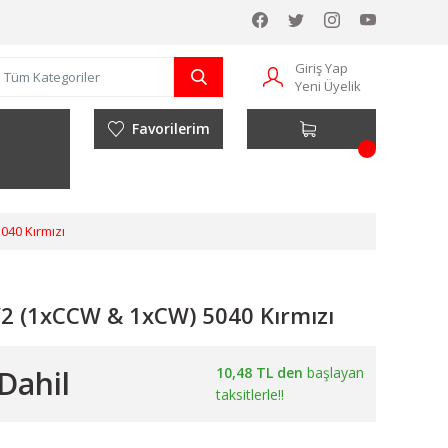
Giriş Yap
Yeni Üyelik
Favorilerim
040 Kırmızı
V2 (1xCCW & 1xCW) 5040 Kırmızı
Dahil
10,48 TL den
başlayan
taksitlerle!!