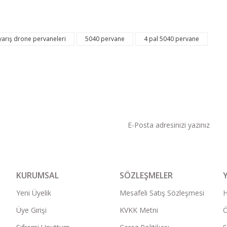
yarış drone pervaneleri
5040 pervane
4 pal 5040 pervane
KAMPANYA VE DUYURU
KURUMSAL
SÖZLEŞMELER
Yeni Üyelik
Mesafeli Satış Sözleşmesi
Üye Girişi
KVKK Metni
Ö