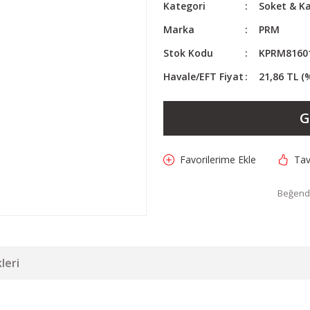
Kategori
Soket & Ka
Marka
PRM
Stok Kodu
KPRM8160
Havale/EFT Fiyat
21,86 TL (
G
Tav
Beğendi
leri