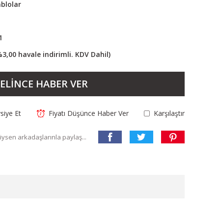
blolar
1
%3,00 havale indirimli. KDV Dahil)
ELİNCE HABER VER
siye Et
Fiyatı Düşünce Haber Ver
Karşılaştır
ysen arkadaşlarınla paylaş...