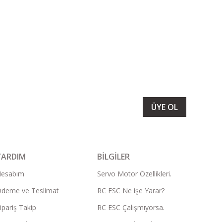
LARIMIZI ALMAK İÇİN BÜLTENİMİZE ÜYE OLUN
ÜYE OL
YARDIM
BİLGİLER
Hesabım
Servo Motor Özellikleri.
deme ve Teslimat
RC ESC Ne işe Yarar?
ipariş Takip
RC ESC Çalışmıyorsa.