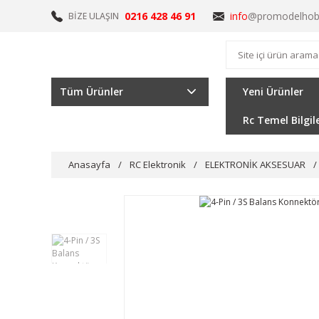
0216 428 46 91
info
@promodelhob
BİZE ULAŞIN
Tüm Ürünler
Yeni Ürünler
Rc Temel Bilgil
Anasayfa
RC Elektronik
ELEKTRONİK AKSESUAR