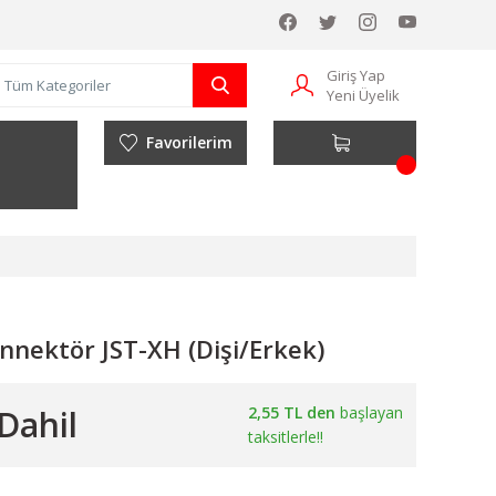
Giriş Yap
Yeni Üyelik
Favorilerim
onnektör JST-XH (Dişi/Erkek)
Dahil
2,55 TL den
başlayan
taksitlerle!!