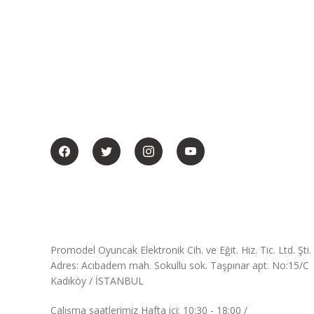
BİZİ SOSYALMEDYADA DA TAKİP EDİN
Promodel Oyuncak Elektronik Cih. ve Eğit. Hiz. Tic. Ltd. Şti.
Adres: Acıbadem mah. Sokullu sok. Taşpınar apt. No:15/C
Kadıköy / İSTANBUL
Çalışma saatlerimiz Hafta içi: 10:30 - 18:00 /