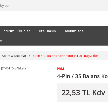
by.com
İndirimli Ürünler
Bize Ulaşın
Hakkımızda
er
Soket & Kablolar
4-Pin / 3S Balans Konnektör JST-XH (Dişi/Erkek)
PRM
4-Pin / 3S Balans K
22,53 TL Kdv 