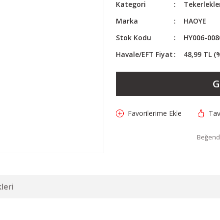
Kategori
Tekerlekle
Marka
HAOYE
Stok Kodu
HY006-008
Havale/EFT Fiyat
48,99 TL (
G
Tav
Beğendi
leri