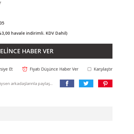
r
05
%3,00 havale indirimli. KDV Dahil)
ELİNCE HABER VER
siye Et
Fiyatı Düşünce Haber Ver
Karşılaştır
ysen arkadaşlarınla paylaş...