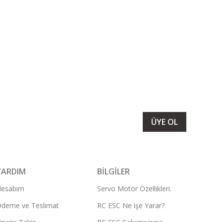
LARIMIZI ALMAK İÇİN BÜLTENİMİZE ÜYE OLUN
ÜYE OL
YARDIM
BİLGİLER
Hesabım
Servo Motor Özellikleri.
deme ve Teslimat
RC ESC Ne işe Yarar?