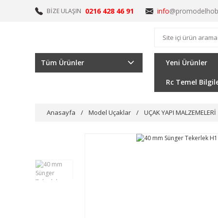
0216 428 46 91
info
@promodelhob
BİZE ULAŞIN
Tüm Ürünler
Yeni Ürünler
Rc Temel Bilgil
Anasayfa
Model Uçaklar
UÇAK YAPI MALZEMELERİ