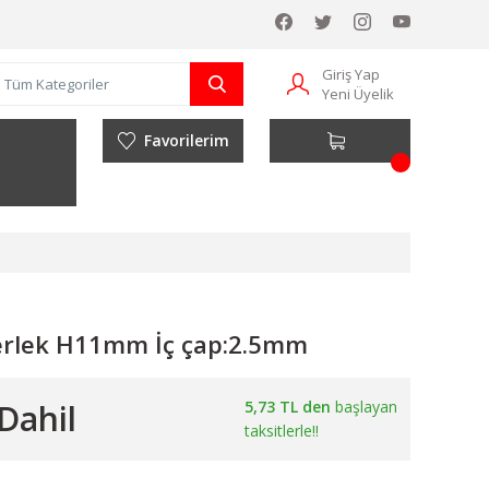
Giriş Yap
Yeni Üyelik
Favorilerim
rlek H11mm İç çap:2.5mm
Dahil
5,73 TL den
başlayan
taksitlerle!!