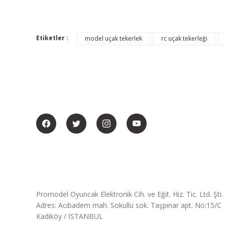
Etiketler :
model uçak tekerlek
rc uçak tekerleği
BİZİ SOSYALMEDYADA DA TAKİP EDİN
Promodel Oyuncak Elektronik Cih. ve Eğit. Hiz. Tic. Ltd. Şti.
Adres: Acıbadem mah. Sokullu sok. Taşpınar apt. No:15/C
Kadıköy / İSTANBUL