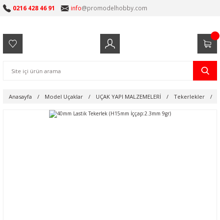
0216 428 46 91
info
@promodelhobby.com
Anasayfa
Model Uçaklar
UÇAK YAPI MALZEMELERİ
Tekerlekler