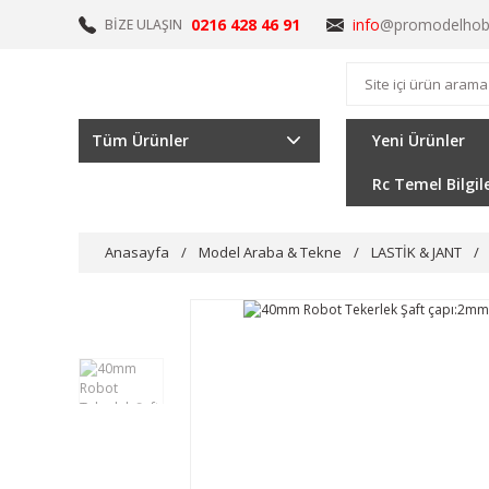
0216 428 46 91
info
@promodelhob
BİZE ULAŞIN
Tüm Ürünler
Yeni Ürünler
Rc Temel Bilgil
Anasayfa
Model Araba & Tekne
LASTİK & JANT