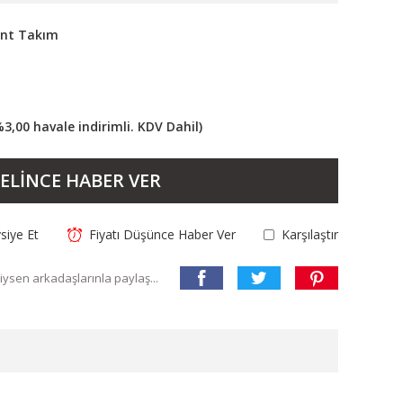
ant Takım
%3,00 havale indirimli. KDV Dahil)
ELİNCE HABER VER
siye Et
Fiyatı Düşünce Haber Ver
Karşılaştır
ysen arkadaşlarınla paylaş...