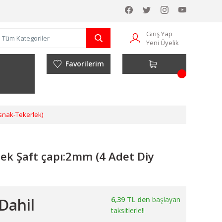
Giriş Yap
Yeni Üyelik
Favorilerim
snak-Tekerlek)
k Şaft çapı:2mm (4 Adet Diy
Dahil
6,39 TL den
başlayan
taksitlerle!!