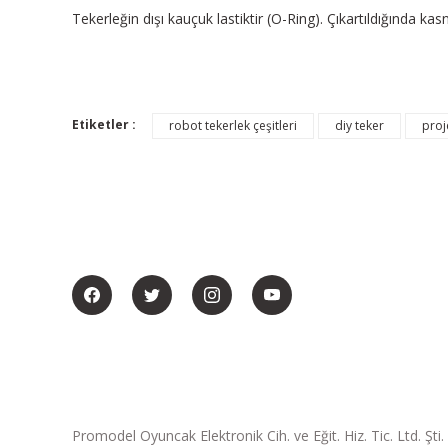
Tekerleğin dışı kauçuk lastiktir (O-Ring). Çıkartıldığında kasn
Etiketler :
robot tekerlek çeşitleri
diy teker
proj
BİZİ SOSYALMEDYADA DA TAKİP EDİN
Promodel Oyuncak Elektronik Cih. ve Eğit. Hiz. Tic. Ltd. Şti.