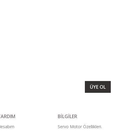
LARIMIZI ALMAK İÇİN BÜLTENİMİZE ÜYE OLUN
ÜYE OL
YARDIM
BİLGİLER
Hesabım
Servo Motor Özellikleri.