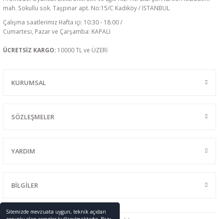
mah. Sokullu sok. Taşpınar apt. No:15/C Kadıköy / İSTANBUL
Çalışma saatlerimiz Hafta içi: 10:30 - 18:00 /
Cumartesi, Pazar ve Çarşamba: KAPALI
ÜCRETSİZ KARGO:
10000 TL ve ÜZERİ
KURUMSAL
SÖZLEŞMELER
YARDIM
BİLGİLER
Sitemizde mevzuata uygun, teknik açıdan
zorunlu olan çerezler kullanılmaktadır. Bazı