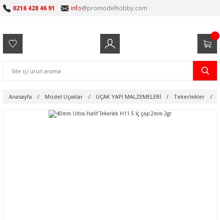
0216 428 46 91
info
@promodelhobby.com
Anasayfa
Model Uçaklar
UÇAK YAPI MALZEMELERİ
Tekerlekler