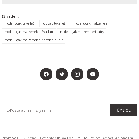
Etiketler :
model uçak tekerleği
rc uçak tekerleği
model uçak malzemeleri
model uçak malzemeleri fiyatları
model uçak malzemeleri satış
model uçak malzemeleri nereden alınır
BİZİ SOSYALMEDYADA DA TAKİP EDİN
KAMPANYA VE DUYURULARIMIZI ALMAK İÇİN BÜLTENİMİZE ÜYE
OLUN
ÜYE OL
Promodel Oyuncak Elektronik Cih. ve Eğit. Hiz. Tic. Ltd. Şti. Adres: Acıbadem