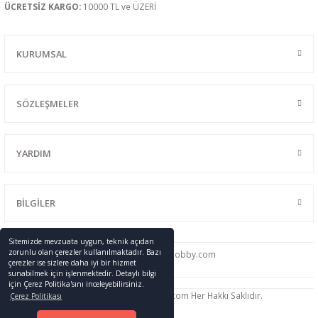
ÜCRETSİZ KARGO:
10000 TL ve ÜZERİ
KURUMSAL
SÖZLEŞMELER
YARDIM
BİLGİLER
Sitemizde mevzuata uygun, teknik açıdan
zorunlu olan çerezler kullanılmaktadır. Bazı
0216 428 46 91
info
@promodelhobby.com
çerezler ise sizlere daha iyi bir hizmet
sunabilmek için işlenmektedir. Detaylı bilgi
için Çerez Politika'sını inceleyebilirsiniz.
Telif Hakkı © 2005-2023 promodelhobby.com Her Hakkı Saklıdır.
Çerez Politikası