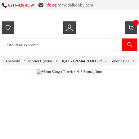
0216 428 46 91
info
@promodelhobby.com
Anasayfa
Model Uçaklar
UÇAK YAPI MALZEMELERİ
Tekerlekler