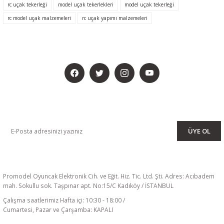
rc uçak tekerleği
model uçak tekerlekleri
model uçak tekerleği
rc model uçak malzemeleri
rc uçak yapımı malzemeleri
BİZİ SOSYALMEDYADA DA TAKİP EDİN
KAMPANYA VE DUYURULARIMIZI ALMAK İÇİN BÜLTENİMİZE ÜYE
OLUN
ÜYE OL
Promodel Oyuncak Elektronik Cih. ve Eğit. Hiz. Tic. Ltd. Şti. Adres: Acıbadem
mah. Sokullu sok. Taşpınar apt. No:15/C Kadıköy / İSTANBUL
Çalışma saatlerimiz Hafta içi: 10:30 - 18:00 /
Cumartesi, Pazar ve Çarşamba: KAPALI