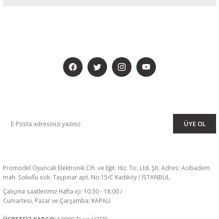
BİZİ SOSYALMEDYADA DA TAKİP EDİN
KAMPANYA VE DUYURULARIMIZI ALMAK İÇİN BÜLTENİMİZE ÜYE
OLUN
ÜYE OL
Promodel Oyuncak Elektronik Cih. ve Eğit. Hiz. Tic. Ltd. Şti. Adres: Acıbadem
mah. Sokullu sok. Taşpınar apt. No:15/C Kadıköy / İSTANBUL
Çalışma saatlerimiz Hafta içi: 10:30 - 18:00 /
Cumartesi, Pazar ve Çarşamba: KAPALI