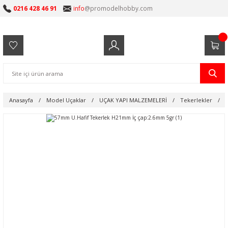
0216 428 46 91
info
@promodelhobby.com
Anasayfa
Model Uçaklar
UÇAK YAPI MALZEMELERİ
Tekerlekler