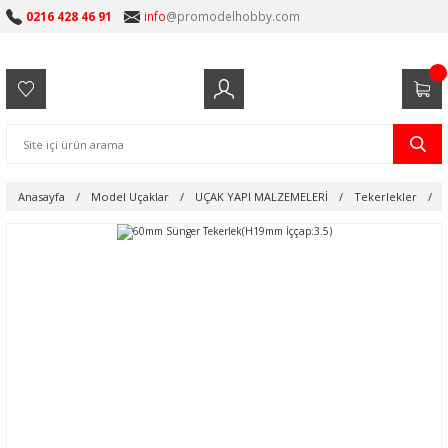
0216 428 46 91
info
@promodelhobby.com
Anasayfa
Model Uçaklar
UÇAK YAPI MALZEMELERİ
Tekerlekler