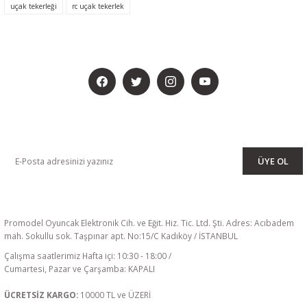
uçak tekerleği
rc uçak tekerlek
BİZİ SOSYALMEDYADA DA TAKİP EDİN
KAMPANYA VE DUYURULARIMIZI ALMAK İÇİN BÜLTENİMİZE ÜYE
OLUN
ÜYE OL
Promodel Oyuncak Elektronik Cih. ve Eğit. Hiz. Tic. Ltd. Şti. Adres: Acıbadem
mah. Sokullu sok. Taşpınar apt. No:15/C Kadıköy / İSTANBUL
Çalışma saatlerimiz Hafta içi: 10:30 - 18:00 /
Cumartesi, Pazar ve Çarşamba: KAPALI
ÜCRETSİZ KARGO:
10000 TL ve ÜZERİ