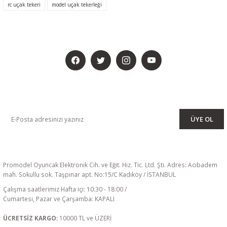
rc uçak tekeri
model uçak tekerleği
BİZİ SOSYALMEDYADA DA TAKİP EDİN
KAMPANYA VE DUYURULARIMIZI ALMAK İÇİN BÜLTENİMİZE ÜYE
OLUN
ÜYE OL
Promodel Oyuncak Elektronik Cih. ve Eğit. Hiz. Tic. Ltd. Şti. Adres: Acıbadem
mah. Sokullu sok. Taşpınar apt. No:15/C Kadıköy / İSTANBUL
Çalışma saatlerimiz Hafta içi: 10:30 - 18:00 /
Cumartesi, Pazar ve Çarşamba: KAPALI
ÜCRETSİZ KARGO:
10000 TL ve ÜZERİ