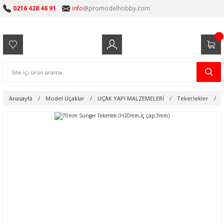
0216 428 46 91
info
@promodelhobby.com
Anasayfa
Model Uçaklar
UÇAK YAPI MALZEMELERİ
Tekerlekler