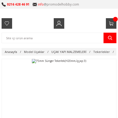
0216 428 46 91
info
@promodelhobby.com
Anasayfa
Model Uçaklar
UÇAK YAPI MALZEMELERİ
Tekerlekler