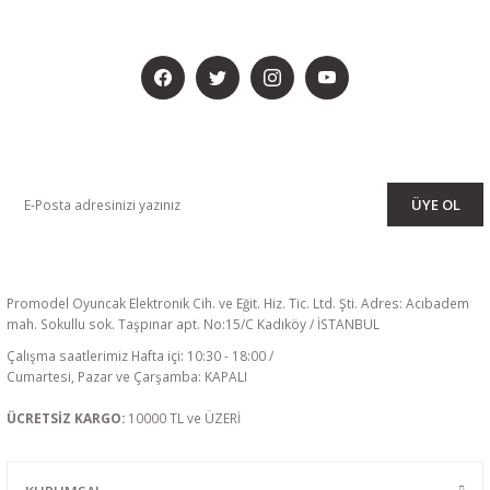
BİZİ SOSYALMEDYADA DA TAKİP EDİN
KAMPANYA VE DUYURULARIMIZI ALMAK İÇİN BÜLTENİMİZE ÜYE
OLUN
ÜYE OL
Promodel Oyuncak Elektronik Cih. ve Eğit. Hiz. Tic. Ltd. Şti. Adres: Acıbadem
mah. Sokullu sok. Taşpınar apt. No:15/C Kadıköy / İSTANBUL
Çalışma saatlerimiz Hafta içi: 10:30 - 18:00 /
Cumartesi, Pazar ve Çarşamba: KAPALI
ÜCRETSİZ KARGO:
10000 TL ve ÜZERİ