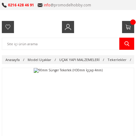
0216 428 46 91
info
@promodelhobby.com
Anasayfa
Model Uçaklar
UÇAK YAPI MALZEMELERİ
Tekerlekler