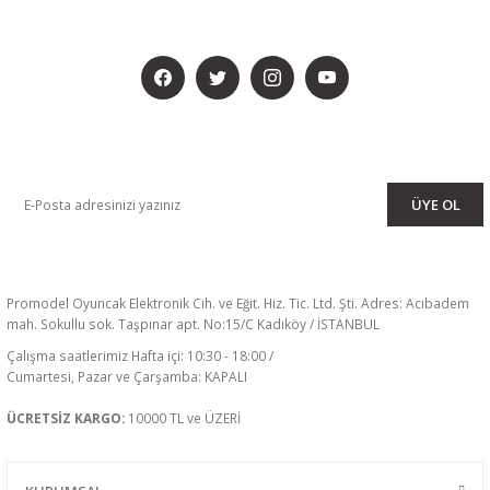
BİZİ SOSYALMEDYADA DA TAKİP EDİN
KAMPANYA VE DUYURULARIMIZI ALMAK İÇİN BÜLTENİMİZE ÜYE
OLUN
ÜYE OL
Promodel Oyuncak Elektronik Cih. ve Eğit. Hiz. Tic. Ltd. Şti. Adres: Acıbadem
mah. Sokullu sok. Taşpınar apt. No:15/C Kadıköy / İSTANBUL
Çalışma saatlerimiz Hafta içi: 10:30 - 18:00 /
Cumartesi, Pazar ve Çarşamba: KAPALI
ÜCRETSİZ KARGO:
10000 TL ve ÜZERİ