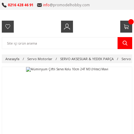
0216 428 46 91
info
@promodelhobby.com
Anasayfa
Servo Motorlar
SERVO AKSESUAR & YEDEK PARÇA
Servo K