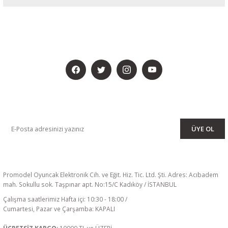
BİZİ SOSYALMEDYADA DA TAKİP EDİN
KAMPANYA VE DUYURULARIMIZI ALMAK İÇİN BÜLTENİMİZE ÜYE
OLUN
ÜYE OL
Promodel Oyuncak Elektronik Cih. ve Eğit. Hiz. Tic. Ltd. Şti. Adres: Acıbadem
mah. Sokullu sok. Taşpınar apt. No:15/C Kadıköy / İSTANBUL
Çalışma saatlerimiz Hafta içi: 10:30 - 18:00 /
Cumartesi, Pazar ve Çarşamba: KAPALI