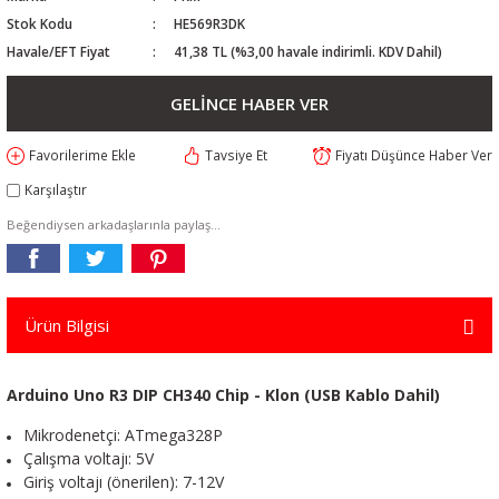
Stok Kodu
HE569R3DK
Havale/EFT Fiyat
41,38 TL (%3,00 havale indirimli. KDV Dahil)
GELİNCE HABER VER
Tavsiye Et
Fiyatı Düşünce Haber Ver
Karşılaştır
Beğendiysen arkadaşlarınla paylaş...
Ürün Bilgisi
Arduino Uno R3 DIP CH340 Chip - Klon (USB Kablo Dahil)
Mikrodenetçi: ATmega328P
Çalışma voltajı: 5V
Giriş voltajı (önerilen): 7-12V