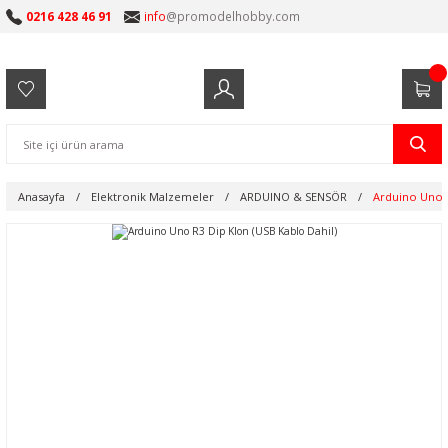
0216 428 46 91
info
@promodelhobby.com
Anasayfa
Elektronik Malzemeler
ARDUINO & SENSÖR
Arduino Uno R