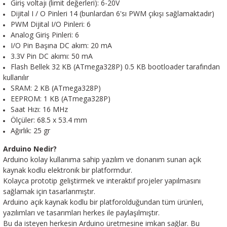
Giriş voltajı (limit değerleri): 6-20V
Dijital I / O Pinleri 14 (bunlardan 6'sı PWM çıkışı sağlamaktadır)
PWM Dijital I/O Pinleri: 6
Analog Giriş Pinleri: 6
I/O Pin Başına DC akım: 20 mA
3.3V Pin DC akımı: 50 mA
Flash Bellek 32 KB (ATmega328P) 0.5 KB bootloader tarafından
kullanılır
SRAM: 2 KB (ATmega328P)
EEPROM: 1 KB (ATmega328P)
Saat Hızı: 16 MHz
Ölçüler: 68.5 x 53.4 mm
Ağırlık: 25 gr
Arduino Nedir?
Arduino kolay kullanıma sahip yazılım ve donanım sunan açık
kaynak kodlu elektronik bir platformdur.
Kolayca prototip geliştirmek ve interaktif projeler yapılmasını
sağlamak için tasarlanmıştır.
Arduino açık kaynak kodlu bir platforolduğundan tüm ürünleri,
yazılımları ve tasarımları herkes ile paylaşılmıştır.
Bu da isteyen herkesin Arduino üretmesine imkan sağlar. Bu