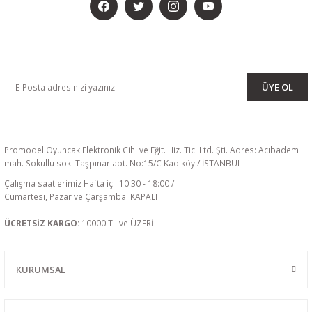
KAMPANYA VE DUYURULARIMIZI ALMAK İÇİN BÜLTENİMİZE ÜYE
OLUN
ÜYE OL
Promodel Oyuncak Elektronik Cih. ve Eğit. Hiz. Tic. Ltd. Şti. Adres: Acıbadem
mah. Sokullu sok. Taşpınar apt. No:15/C Kadıköy / İSTANBUL
Çalışma saatlerimiz Hafta içi: 10:30 - 18:00 /
Cumartesi, Pazar ve Çarşamba: KAPALI
ÜCRETSİZ KARGO:
10000 TL ve ÜZERİ
KURUMSAL