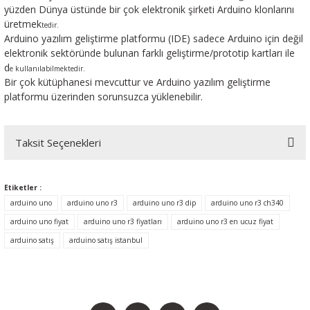
yüzden Dünya üstünde bir çok elektronik şirketi Arduino klonlarını
üretmek
tedir.
Arduino yazılım geliştirme platformu (IDE) sadece Arduino için değil
elektronik sektöründe bulunan farklı geliştirme/prototip kartları ile
d
e kullanılabilmektedir.
Bir çok kütüphanesi mevcuttur ve Arduino yazılım geliştirme
platformu üzerinden sorunsuzca yüklenebilir.
Taksit Seçenekleri
Etiketler :
arduino uno
arduino uno r3
arduino uno r3 dip
arduino uno r3 ch340
arduino uno fiyat
arduino uno r3 fiyatları
arduino uno r3 en ucuz fiyat
arduino satış
arduino satış istanbul
BİZİ SOSYALMEDYADA DA TAKİP EDİN