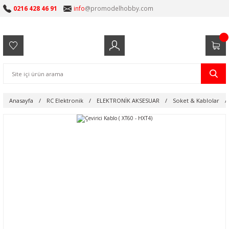
0216 428 46 91
info
@promodelhobby.com
Anasayfa
RC Elektronik
ELEKTRONİK AKSESUAR
Soket & Kablolar