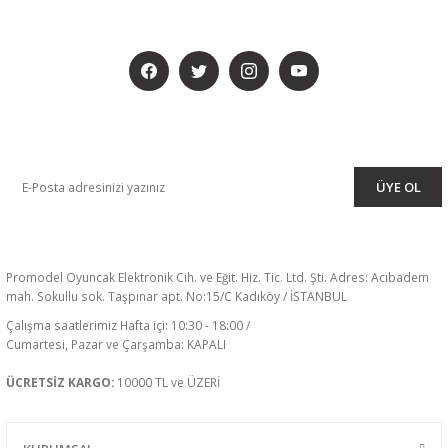
BİZİ SOSYALMEDYADA DA TAKİP EDİN
KAMPANYA VE DUYURULARIMIZI ALMAK İÇİN BÜLTENİMİZE ÜYE
OLUN
ÜYE OL
Promodel Oyuncak Elektronik Cih. ve Eğit. Hiz. Tic. Ltd. Şti. Adres: Acıbadem
mah. Sokullu sok. Taşpınar apt. No:15/C Kadıköy / İSTANBUL
Çalışma saatlerimiz Hafta içi: 10:30 - 18:00 /
Cumartesi, Pazar ve Çarşamba: KAPALI
ÜCRETSİZ KARGO:
10000 TL ve ÜZERİ