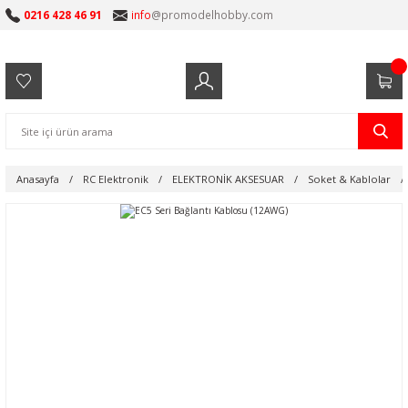
0216 428 46 91
info
@promodelhobby.com
Anasayfa
RC Elektronik
ELEKTRONİK AKSESUAR
Soket & Kablolar