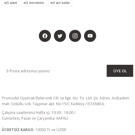
ec5 soket
ec5 konnektör
ec5 seri kablo
BİZİ SOSYALMEDYADA DA TAKİP EDİN
KAMPANYA VE DUYURULARIMIZI ALMAK İÇİN BÜLTENİMİZE ÜYE
OLUN
ÜYE OL
Promodel Oyuncak Elektronik Cih. ve Eğit. Hiz. Tic. Ltd. Şti. Adres: Acıbadem
mah. Sokullu sok. Taşpınar apt. No:15/C Kadıköy / İSTANBUL
Çalışma saatlerimiz Hafta içi: 10:30 - 18:00 /
Cumartesi, Pazar ve Çarşamba: KAPALI
ÜCRETSİZ KARGO:
10000 TL ve ÜZERİ