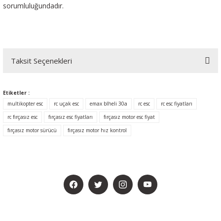
sorumluluğundadır.
Taksit Seçenekleri
Etiketler :
multikopter esc
rc uçak esc
emax blheli 30a
rc esc
rc esc fiyatları
rc fırçasız esc
fırçasız esc fiyatları
fırçasız motor esc fiyat
fırçasız motor sürücü
fırçasız motor hız kontrol
BİZİ SOSYALMEDYADA DA TAKİP EDİN
KAMPANYA VE DUYURULARIMIZI ALMAK İÇİN BÜLTENİMİZE ÜYE