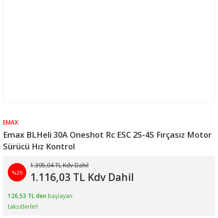
EMAX
Emax BLHeli 30A Oneshot Rc ESC 2S-4S Fırçasız Motor
Sürücü Hız Kontrol
1.395,04 TL Kdv Dahil
%20
1.116,03 TL Kdv Dahil
126,53 TL den
başlayan
taksitlerle!!