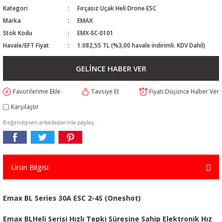
Kategori
Fırçasız Uçak Heli Drone ESC
Marka
EMAX
Stok Kodu
EMX-SC-0101
Havale/EFT Fiyat
1.082,55 TL (%3,00 havale indirimli. KDV Dahil)
GELİNCE HABER VER
Tavsiye Et
Fiyatı Düşünce Haber Ver
Karşılaştır
Beğendiysen arkadaşlarınla paylaş...
Ürün Bilgisi
Emax BL Series 30A ESC 2-4S (Oneshot)
Emax BLHeli Serisi Hızlı Tepki Süresine Sahip Elektronik Hız