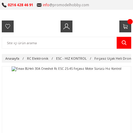
0216 428 46 91
info
@promodelhobby.com
Anasayfa
RC Elektronik
ESC - HIZ KONTROL
Fırçasız Uçak Heli Dron