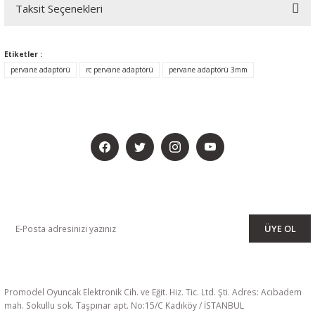
Taksit Seçenekleri
Etiketler :
pervane adaptörü
rc pervane adaptörü
pervane adaptörü 3mm
BİZİ SOSYALMEDYADA DA TAKİP EDİN
KAMPANYA VE DUYURULARIMIZI ALMAK İÇİN BÜLTENİMİZE ÜYE
OLUN
ÜYE OL
Promodel Oyuncak Elektronik Cih. ve Eğit. Hiz. Tic. Ltd. Şti. Adres: Acıbadem
mah. Sokullu sok. Taşpınar apt. No:15/C Kadıköy / İSTANBUL