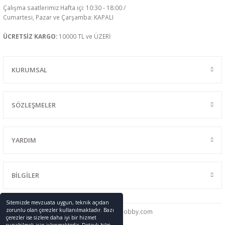
Çalışma saatlerimiz Hafta içi: 10:30 - 18:00 /
Cumartesi, Pazar ve Çarşamba: KAPALI
ÜCRETSİZ KARGO:
10000 TL ve ÜZERİ
KURUMSAL
SÖZLEŞMELER
YARDIM
BİLGİLER
Sitemizde mevzuata uygun, teknik açıdan
zorunlu olan çerezler kullanılmaktadır. Bazı
0216 428 46 91
info
@promodelhobby.com
çerezler ise sizlere daha iyi bir hizmet
sunabilmek için işlenmektedir. Detaylı bilgi