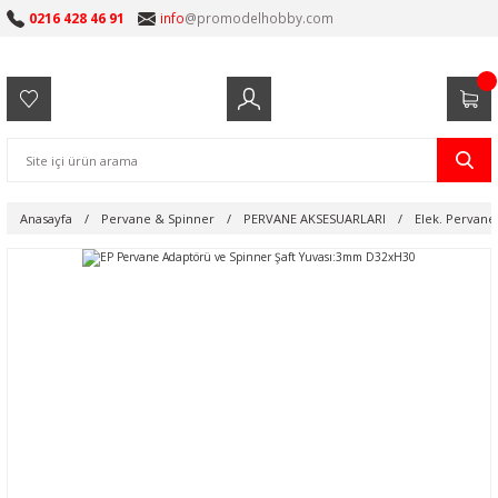
0216 428 46 91
info
@promodelhobby.com
Anasayfa
Pervane & Spinner
PERVANE AKSESUARLARI
Elek. Pervane