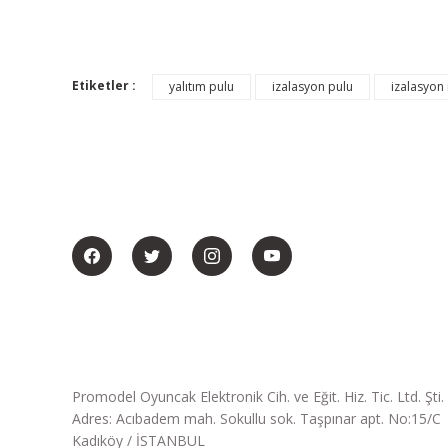
Etiketler :
yalıtım pulu
izalasyon pulu
izalasyon
BİZİ SOSYALMEDYADA DA TAKİP EDİN
Promodel Oyuncak Elektronik Cih. ve Eğit. Hiz. Tic. Ltd. Şti.
Adres: Acıbadem mah. Sokullu sok. Taşpınar apt. No:15/C
Kadıköy / İSTANBUL