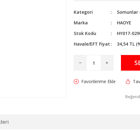
Kategori
Somunlar &
Marka
HAOYE
Stok Kodu
HY017-029
Havale/EFT Fiyat
34,54 TL (
S
Tav
Beğendi
leri