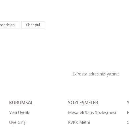
 rondelası
fiber pul
KAMPANYA VE DUYURU
KURUMSAL
SÖZLEŞMELER
Yeni Üyelik
Mesafeli Satış Sözleşmesi
Üye Girişi
KVKK Metni
Ö