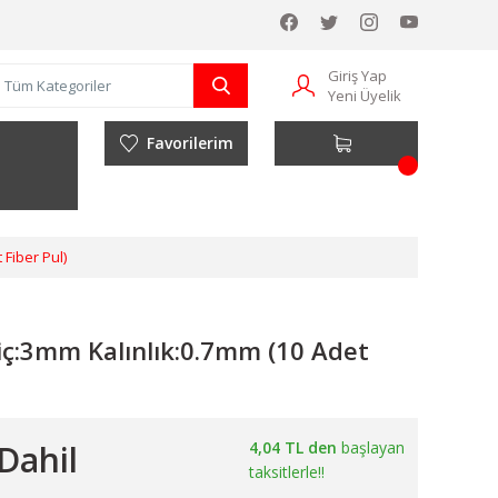
Giriş Yap
Yeni Üyelik
Favorilerim
 Fiber Pul)
iç:3mm Kalınlık:0.7mm (10 Adet
Dahil
4,04 TL den
başlayan
taksitlerle!!