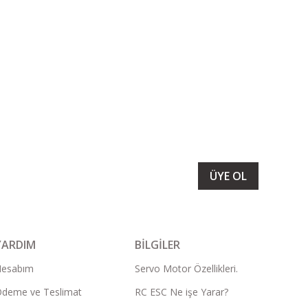
LARIMIZI ALMAK İÇİN BÜLTENİMİZE ÜYE OLUN
ÜYE OL
YARDIM
BİLGİLER
Hesabım
Servo Motor Özellikleri.
deme ve Teslimat
RC ESC Ne işe Yarar?