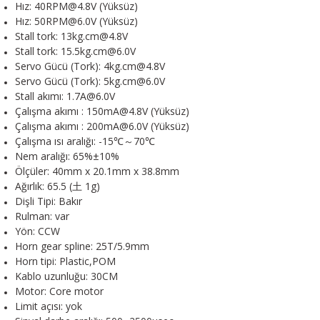
Hız: 40RPM
@4.8V (Yüksüz)
Hız: 50RPM@6.0V (Yüksüz)
Stall tork: 13kg.cm@4.8V
Stall tork: 15.5kg.cm@6.0V
Servo Gücü (Tork): 4kg.cm@4.8V
Servo Gücü (Tork): 5kg.cm@6.0V
Stall akımı: 1.7A@6.0V
Çalışma akımı : 150mA@4.8V (Yüksüz)
Çalışma akımı : 200mA@6.0V (Yüksüz)
Çalışma ısı aralığı: -15℃～70℃
Nem aralığı: 65%±10%
Ölçüler: 40mm x 20.1mm x 38.8mm
Ağırlık: 65.5 (土 1g)
Dişli Tipi: Bakır
Rulman: var
Yön: CCW
Horn gear spline: 25T/5.9mm
Horn tipi: Plastic,POM
Kablo uzunluğu: 30CM
Motor: Core motor
Limit açısı: yok