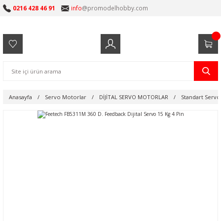
0216 428 46 91
info
@promodelhobby.com
Anasayfa
Servo Motorlar
DİJİTAL SERVO MOTORLAR
Standart Servo