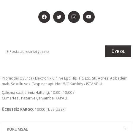
BİZİ SOSYALMEDYADA DA TAKİP EDİN
KAMPANYA VE DUYURULARIMIZI ALMAK İÇİN BÜLTENİMİZE ÜYE
OLUN
ÜYE OL
Promodel Oyuncak Elektronik Cih. ve Eğit. Hiz. Tic. Ltd. Şti. Adres: Acıbadem
mah. Sokullu sok. Taşpınar apt. No:15/C Kadıköy / İSTANBUL
Çalışma saatlerimiz Hafta içi: 10:30 - 18:00 /
Cumartesi, Pazar ve Çarşamba: KAPALI
ÜCRETSİZ KARGO:
10000 TL ve ÜZERİ
KURUMSAL