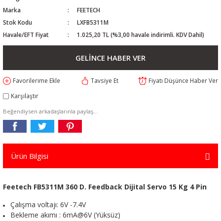
Marka
FEETECH
Stok Kodu
LXFB5311M
Havale/EFT Fiyat
1.025,20 TL (%3,00 havale indirimli. KDV Dahil)
GELİNCE HABER VER
Tavsiye Et
Fiyatı Düşünce Haber Ver
Karşılaştır
Beğendiysen arkadaşlarınla paylaş...
Ürün Bilgisi
Feetech FB5311M 360 D. Feedback Dijital Servo 15 Kg 4 Pin
Çalışma voltajı: 6V -7.4V
Bekleme akımı : 6mA@6V (Yüksüz)