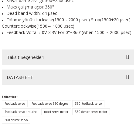
Sinyal darbe aralığı: 500~2500usec
Maks çalışma açısı: 360°
Dead band width: ≤4 μsec
Dönme yönü: clockwise(1500～2000 µsec) Stop(1500±20 µsec)
Counterclockwise(1500～ 1000 µsec)
Feedback Voltaj：0V-3.3V For 0°~360°(when 1500 ～2000 µsec)
Taksit Seçenekleri
DATASHEET
DATASHEET İÇİN TIKLAYIN
Etiketler :
feedback servo
feedback servo 360 degree
360 feedback servo
feedback servo arduino
robot servo motor
360 derece servo motor
360 derece servo