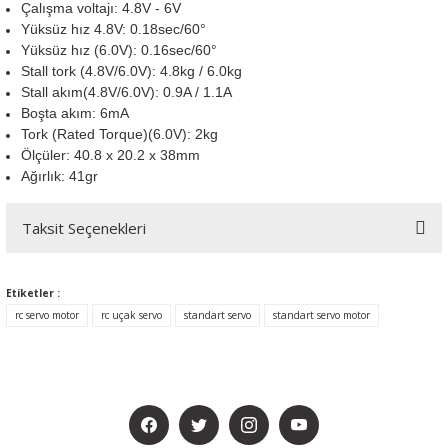
Çalışma voltajı: 4.8V - 6V
Yüksüz hız 4.8V: 0.18sec/60°
Yüksüz hız (6.0V): 0.16sec/60°
Stall tork (4.8V/6.0V): 4.8kg / 6.0kg
Stall akım(4.8V/6.0V): 0.9A / 1.1A
Boşta akım: 6mA
Tork (Rated Torque)(6.0V): 2kg
Ölçüler: 40.8 x 20.2 x 38mm
Ağırlık: 41gr
Taksit Seçenekleri
Etiketler :
rc servo motor
rc uçak servo
standart servo
standart servo motor
BİZİ SOSYALMEDYADA DA TAKİP EDİN