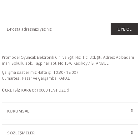
KAMPANYA VE DUYURULARIMIZI ALMAK İÇİN BÜLTENİMİZE ÜYE
OLUN
ÜYE OL
Promodel Oyuncak Elektronik Cih. ve Eğit. Hiz. Tic. Ltd. Şti. Adres: Acıbadem
mah. Sokullu sok. Taşpınar apt. No:15/C Kadıköy / İSTANBUL
Çalışma saatlerimiz Hafta içi: 10:30 - 18:00 /
Cumartesi, Pazar ve Çarşamba: KAPALI
ÜCRETSİZ KARGO:
10000 TL ve ÜZERİ
KURUMSAL
SÖZLEŞMELER