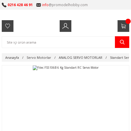
0216 428 46 91
info
@promodelhobby.com
Anasayfa
Servo Motorlar
ANALOG SERVO MOTORLAR
Standart Ser