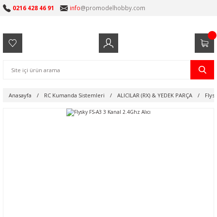
0216 428 46 91
info
@promodelhobby.com
Anasayfa
RC Kumanda Sistemleri
ALICILAR (RX) & YEDEK PARÇA
Flys