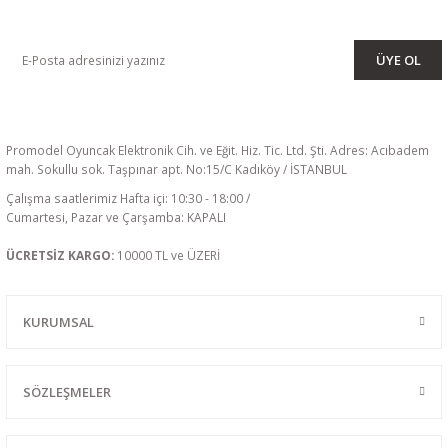
KAMPANYA VE DUYURULARIMIZI ALMAK İÇİN BÜLTENİMİZE ÜYE
OLUN
ÜYE OL
Promodel Oyuncak Elektronik Cih. ve Eğit. Hiz. Tic. Ltd. Şti. Adres: Acıbadem
mah. Sokullu sok. Taşpınar apt. No:15/C Kadıköy / İSTANBUL
Çalışma saatlerimiz Hafta içi: 10:30 - 18:00 /
Cumartesi, Pazar ve Çarşamba: KAPALI
ÜCRETSİZ KARGO:
10000 TL ve ÜZERİ
KURUMSAL
SÖZLEŞMELER