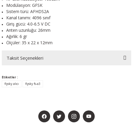
Modülasyon: GFSK
Sistem türü: AFHDS2A
Kanal tanımı: 4096 sınıf
Giriş gücü: 4.0-6.5 V DC
Anten uzunluğu: 26mm
Ağırlık: 6 gr
Ölçüler: 35 x 22 x 12mm
Taksit Seçenekleri
Etiketler :
flysky alıcı
flysky fs-a3
BİZİ SOSYALMEDYADA DA TAKİP EDİN