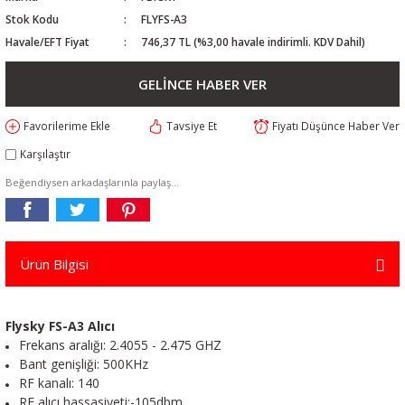
Stok Kodu
FLYFS-A3
Havale/EFT Fiyat
746,37 TL (%3,00 havale indirimli. KDV Dahil)
GELİNCE HABER VER
Tavsiye Et
Fiyatı Düşünce Haber Ver
Karşılaştır
Beğendiysen arkadaşlarınla paylaş...
Ürün Bilgisi
Flysky FS-A3 Alıcı
Frekans aralığı: 2.4055 - 2.475 GHZ
Bant genişliği: 500KHz
RF kanalı: 140
RF alıcı hassasiyeti:-105dbm