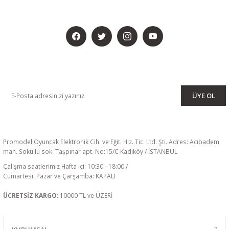
BİZİ SOSYALMEDYADA DA TAKİP EDİN
KAMPANYA VE DUYURULARIMIZI ALMAK İÇİN BÜLTENİMİZE ÜYE
OLUN
ÜYE OL
Promodel Oyuncak Elektronik Cih. ve Eğit. Hiz. Tic. Ltd. Şti. Adres: Acıbadem
mah. Sokullu sok. Taşpınar apt. No:15/C Kadıköy / İSTANBUL
Çalışma saatlerimiz Hafta içi: 10:30 - 18:00 /
Cumartesi, Pazar ve Çarşamba: KAPALI
ÜCRETSİZ KARGO:
10000 TL ve ÜZERİ