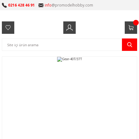
0216 428 46 91
info
@promodelhobby.com